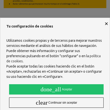
×
¿CÓMO PODEMOS TRATAR EL REFLUJO?
Tu configuración de cookies
Algunos medicamentos, y más raramente la cirugía,
alivian los síntomas y pueden prevenir o curar las
Utilizamos cookies propias y de terceros para mejorar nuestros
lesiones esofágicas. Los medicamentos pueden usarse
servicios mediante el análisis de sus hábitos de navegación.
cuando hagan falta (manifestación de síntomas) o de
Puede obtener más información y configurar sus
manera continua por periodos breves o largos. Siempre
preferencias pulsando en el botón "configurar" o en la
política
son muy útiles las recomendaciones de estilo de vida ya
de cookies
.
comentadas en la Tabla 1, porque muchas veces son
Puede aceptar todas las cookies haciendo clic en el botón
«Aceptar», rechazarlas en «Continuar sin aceptar» o configurar
suficientes para reducir el reflujo. En casos leves
pueden
su uso haciendo clic en «Configurar».
usarse algunos productos, que pueden ser naturales
,
que protegen la mucosa del esófago frente a los
done_all
efectos irritantes y lesivos de los jugos gástricos que la
Aceptar
alcanzan. En casos más intensos es necesario el uso de
medicamentos más potentes que bloquean la
clear
Continuar sin aceptar
producción de los jugos ácidos gástricos (los