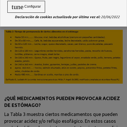
denominados
“inhibidores de la bomba de protones” o
tune
Configurar
IBP
).
La dosificación y la duración del tratamiento será
instaurada por el médico.
Declaración de cookies actualizada por última vez el:
20/06/2022
¿QUÉ MEDICAMENTOS PUEDEN PROVOCAR ACIDEZ
DE ESTÓMAGO?
La Tabla 3 muestra ciertos medicamentos que pueden
provocar acidez y/o reflujo esofágico. En estos casos