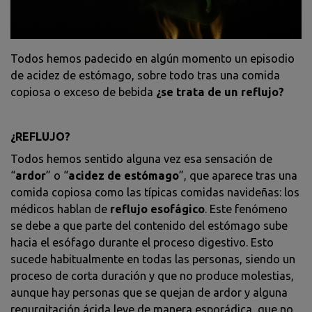
Todos hemos padecido en algún momento un episodio
de acidez de estómago, sobre todo tras una comida
copiosa o exceso de bebida
¿se trata de un reflujo?
¿REFLUJO?
Todos hemos sentido alguna vez esa sensación de
“
ardor
” o “
acidez de estómago
”,
que aparece
tra
s una
comida copiosa como las típicas comidas navideñas
:
l
os
médicos hablan de
reflujo esofágico
.
Este
fenómeno
se debe a que parte del contenido del estómago sube
hacia el esófago
d
urante el proceso digestivo. Esto
sucede habitualmente en todas las personas, siendo un
proceso de corta duración y que
no produce molestias
,
aunque h
ay personas que se quejan
de ardor y alguna
regurgitación ácida leve
de manera esporádica
,
que no