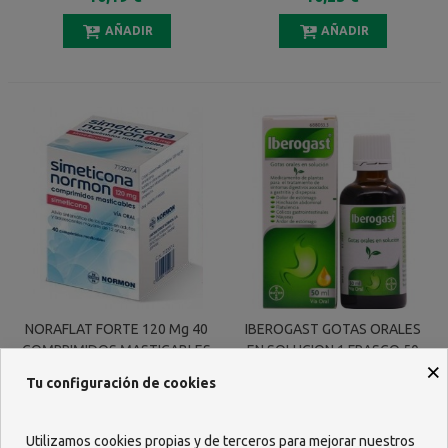
AÑADIR
AÑADIR
NORAFLAT FORTE 120 Mg 40
IBEROGAST GOTAS ORALES
COMPRIMIDOS MASTICABLES
EN SOLUCION 1 FRASCO 50
×
Ml
7,92 €
22,91 €
Tu configuración de cookies
AÑADIR
AÑADIR
Utilizamos cookies propias y de terceros para mejorar nuestros