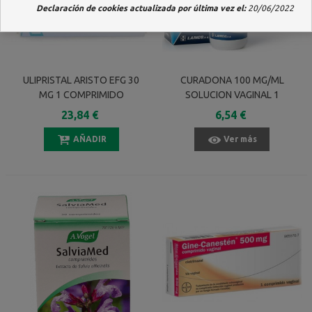
Declaración de cookies actualizada por última vez el:
20/06/2022
ULIPRISTAL ARISTO EFG 30
CURADONA 100 MG/ML
MG 1 COMPRIMIDO
SOLUCION VAGINAL 1
RECUBIERTO
FRASCO 125 ML
23,84 €
6,54 €
AÑADIR
Ver más