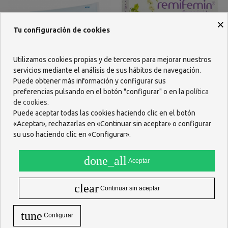
×
Tu configuración de cookies
Utilizamos cookies propias y de terceros para mejorar nuestros
servicios mediante el análisis de sus hábitos de navegación.
Puede obtener más información y configurar sus
DERMOVAGISIL PICOR 20
REMIFEMIN 20 MG 60
preferencias pulsando en el botón "configurar" o en la
política
Mg/g CREMA VAGINAL 1
COMPRIMIDOS
de cookies
.
TUBO 20 G
Puede aceptar todas las cookies haciendo clic en el botón
9,07 €
21,07 €
«Aceptar», rechazarlas en «Continuar sin aceptar» o configurar
su uso haciendo clic en «Configurar».
AÑADIR
AÑADIR
done_all
Aceptar
clear
Continuar sin aceptar
tune
Configurar