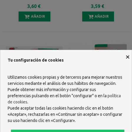
CAPSULAS
GASTRORRESISTENTES
3,60 €
3,59 €
GASTRORRESISTENTES
(FRASCO)
AÑADIR
AÑADIR
×
Tu configuración de cookies
Utilizamos cookies propias y de terceros para mejorar nuestros
servicios mediante el análisis de sus hábitos de navegación.
Puede obtener más información y configurar sus
preferencias pulsando en el botón "configurar" o en la
política
de cookies
.
OMEPROTECT 20 MG 14
OMEPROTECT 20 MG 14
Puede aceptar todas las cookies haciendo clic en el botón
CAPSULAS
CAPSULAS
«Aceptar», rechazarlas en «Continuar sin aceptar» o configurar
GASTRORRESISTENTES
GASTRORRESISTENTES
3,79 €
3,79 €
su uso haciendo clic en «Configurar».
(BLISTER)
(FRASCO)
AÑADIR
AÑADIR