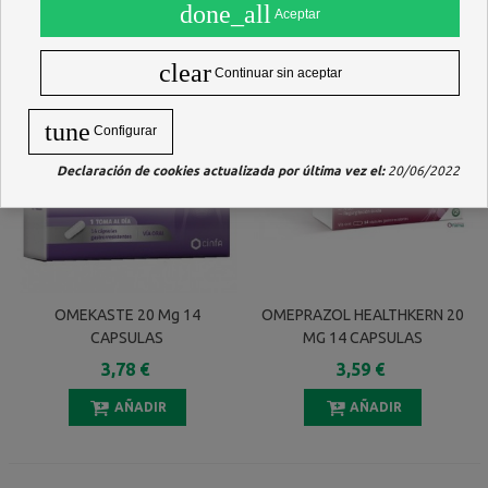
done_all
Aceptar
clear
Continuar sin aceptar
tune
Configurar
Declaración de cookies actualizada por última vez el:
20/06/2022
OMEKASTE 20 Mg 14
OMEPRAZOL HEALTHKERN 20
CAPSULAS
MG 14 CAPSULAS
GASTRORRESISTENTES
GASTRORRESISTENTES
3,78 €
3,59 €
(BLISTER PVC-PVDC/Al)
(BLISTER)
AÑADIR
AÑADIR