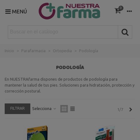
0
MENÚ
Inicio
>
Parafarmacia
>
Ortopedia
>
Podología
PODOLOGÍA
En NUESTRAfarma dispones de productos de podología para
mantener la salud de tus pies. Soluciones para hidratación, protección y
corrección postural.
FILTRAR
Selecciona
Sigu
1/7