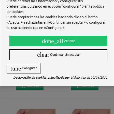
Puede obtener más información y configurar sus
preferencias pulsando en el botón "configurar" o en la
política
de cookies
.
Puede aceptar todas las cookies haciendo clic en el botón
«Aceptar», rechazarlas en «Continuar sin aceptar» o configurar
su uso haciendo clic en «Configurar».
done_all
Aceptar
clear
Continuar sin aceptar
PRIM COMFORSIL
PRIM CONFORGEL
tune
Configurar
PROTECTOR DE TALON
MINIPLANTILLAS EXTRAFINAS
AUTOADHESIVO SILICONA
ANTIDESLIZANTES 2
5,89 €
12,21 €
Declaración de cookies actualizada por última vez el:
20/06/2022
CC213 4 UNIDADES
UNIDADES
AÑADIR
AÑADIR