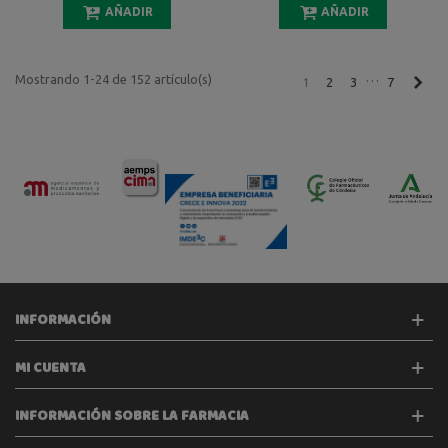
AÑADIR
AÑADIR
…
Mostrando 1-24 de 152 artículo(s)
Sigu
1
2
3
7
INFORMACIÓN
MI CUENTA
INFORMACIÓN SOBRE LA FARMACIA