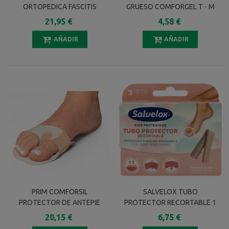
ORTOPEDICA FASCITIS
GRUESO COMFORGEL T - M
PLANTAR TALLA M 39-41 1
21,95 €
4,58 €
PAR
AÑADIR
AÑADIR
PRIM COMFORSIL
SALVELOX TUBO
PROTECTOR DE ANTEPIE
PROTECTOR RECORTABLE 1
CON ALMOHADILLA CC225
TUBO 15 CM
20,15 €
6,75 €
TALLA S