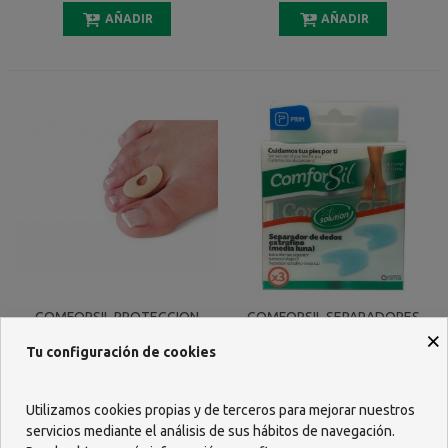
PAR
AÑADIR
AÑADIR
COMFORSIL PROTECCION
COMFORSIL SEPARADORES
×
CALLOS APOSITO
DE DEDOS EXTRAFINOS DE
Tu configuración de cookies
AUTOADHESIVO 4 U
SILICONA 3 UNIDADES TALLA
6,76 €
5,45 €
M CC206M
AÑADIR
AÑADIR
Utilizamos cookies propias y de terceros para mejorar nuestros
servicios mediante el análisis de sus hábitos de navegación.