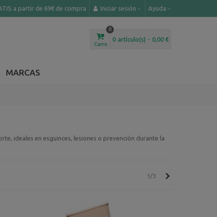
TIS a partir de 69€ de compra
Iniciar sesión
Ayuda
0
0
artículo(s)
-
0,00 €
Carro
MARCAS
te, ideales en esguinces, lesiones o prevención durante la
Siguiente
1/3