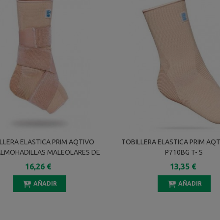
LLERA ELASTICA PRIM AQTIVO
TOBILLERA ELASTICA PRIM AQT
ALMOHADILLAS MALEOLARES DE
P710BG T- S
ONA+VENDAJE EN 8 P706BG T-S
16,26 €
13,35 €
AÑADIR
AÑADIR