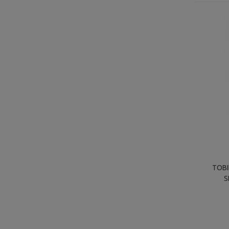
TOBI
S
MALEO