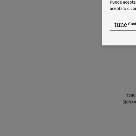
Puede aceptar
aceptar» o co
tune
Conf
TOBI
SKIN+
SILIC