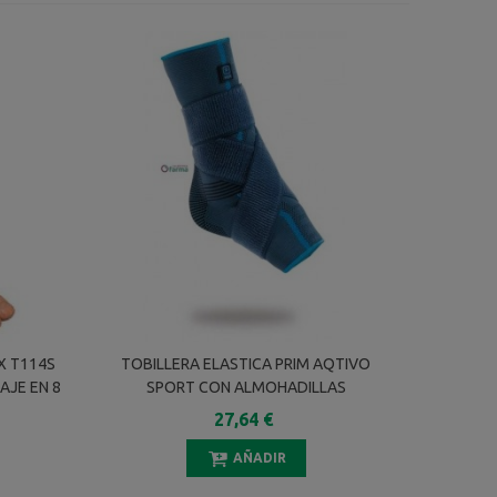
X T114S
TOBILLERA ELASTICA PRIM AQTIVO
AJE EN 8
SPORT CON ALMOHADILLAS
MALEOLARES SILICONA VENDAJE EN 8
27,64 €
P706 TALLA XL
AÑADIR