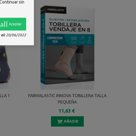
Continuar sin
all
Aceptar
el:
20/06/2022
LLA 1
FARMALASTIC INNOVA TOBILLERA TALLA
PEQUEÑA
11,63 €
AÑADIR