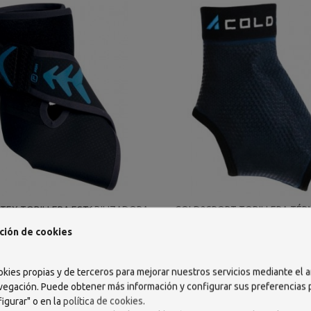
RTEX TOBILLERA ESTABILIZADORA
COLD2SPORT TOBILLERA TÉR
ATXOS800 TALLA UNICA
CRIOTERAPIA TALLA M
ción de cookies
26,79 €
23,25 €
AÑADIR
AÑADIR
okies propias y de terceros para mejorar nuestros servicios mediante el a
vegación. Puede obtener más información y configurar sus preferencias
igurar" o en la
política de cookies
.