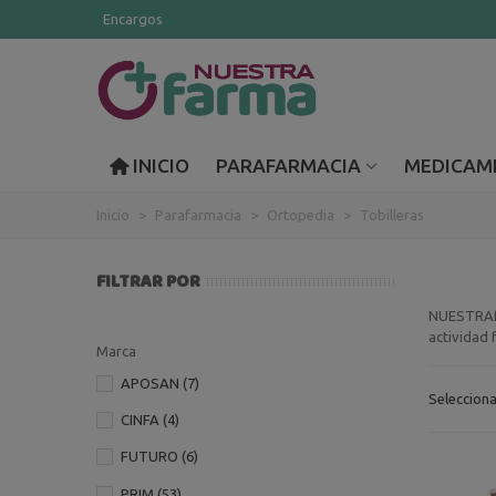
Encargos
INICIO
PARAFARMACIA
MEDICAM
Inicio
>
Parafarmacia
>
Ortopedia
>
Tobilleras
FILTRAR POR
NUESTRAfar
actividad f
Marca
APOSAN
(7)
Seleccion
CINFA
(4)
FUTURO
(6)
PRIM
(53)