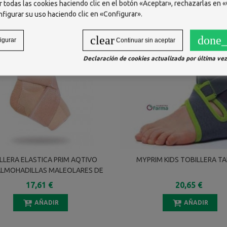
 todas las cookies haciendo clic en el botón «Aceptar», rechazarlas en «
nfigurar su uso haciendo clic en «Configurar».
clear
done_
igurar
Continuar sin aceptar
Declaración de cookies actualizada por última vez 
LLERA ELASTICA PRIM AQTIVO
MYPRIM KIDS TOBILLERA TA
ALMOHADILLAS MALEOLARES DE
ONA+VENDAJE EN 8 P706BG T-L
17,61 €
20,65 €
AÑADIR
AÑADIR