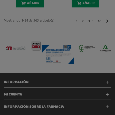
AÑADIR
AÑADIR
…
Mostrando 1-24 de 363 artículo(s)
Sigu
1
2
3
16
INFORMACIÓN
MI CUENTA
INFORMACIÓN SOBRE LA FARMACIA