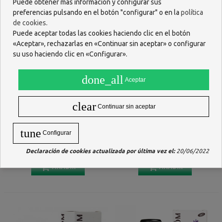
Puede obtener más información y configurar sus
preferencias pulsando en el botón "configurar" o en la
política
de cookies
.
Puede aceptar todas las cookies haciendo clic en el botón
«Aceptar», rechazarlas en «Continuar sin aceptar» o configurar
su uso haciendo clic en «Configurar».
done_all
Aceptar
clear
Continuar sin aceptar
PRANAROM ACEITE ESENCIAL
MILVUS TILA ALPINA FLOR 1.2
tune
Configurar
ARBOL DE TE 10 ML
G 20 FILTROS
6,42 €
4,47 €
Declaración de cookies actualizada por última vez el:
20/06/2022
AÑADIR
AÑADIR