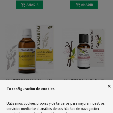
AÑADIR
AÑADIR
PRANAROM ACEITE VEGETAL
PRANAROM LA DIFUSION
×
ALMENDRA DULCE BIO (ECO)
PEQUEÑOS PLACERES 30 ML
Tu configuración de cookies
50 ML
6,85 €
11,70 €
AÑADIR
AÑADIR
Utilizamos cookies propias y de terceros para mejorar nuestros
servicios mediante el análisis de sus hábitos de navegación.