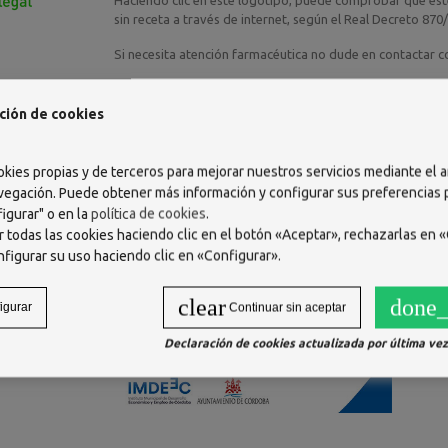
Haciendo clic en este logotipo, puede comprobar que este
sin receta a través de internet, según el Real Decreto 87
Si necesita atención farmacéutica no dude en contactar 
ión web
ción de cookies
 productos en la categoría
okies propias y de terceros para mejorar nuestros servicios mediante el a
vegación. Puede obtener más información y configurar sus preferencias
igurar" o en la
política de cookies
.
 todas las cookies haciendo clic en el botón «Aceptar», rechazarlas en «
nfigurar su uso haciendo clic en «Configurar».
clear
done_
igurar
Continuar sin aceptar
Declaración de cookies actualizada por última vez 