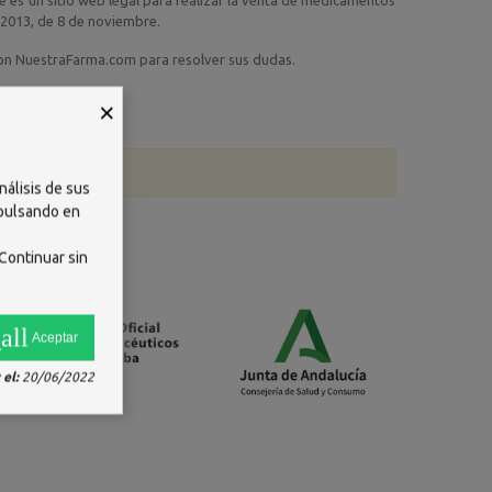
 es un sitio web legal para realizar la venta de medicamentos
0/2013, de 8 de noviembre.
con NuestraFarma.com para resolver sus dudas.
×
nálisis de sus
 pulsando en
Continuar sin
all
Aceptar
el:
20/06/2022