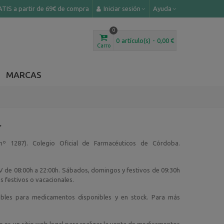
TIS a partir de 69€ de compra
Iniciar sesión
Ayuda
0
0
artículo(s)
-
0,00 €
Carro
MARCAS
L
º 1287). Colegio Oficial de Farmacéuticos de Córdoba.
-V de 08:00h a 22:00h. Sábados, domingos y festivos de 09:30h
es festivos o vacacionales.
ables para medicamentos disponibles y en stock. Para más