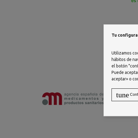
Clasificac
Tu configura
No hay
Utilizamos co
hábitos de na
el botón "conf
Puede aceptar
aceptar» o co
tune
Conf