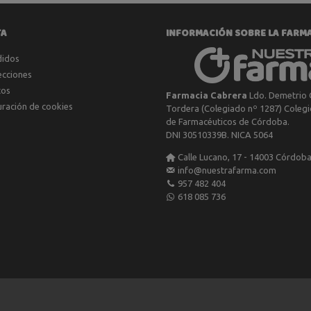
TA
INFORMACIÓN SOBRE LA FARM
didos
ecciones
tos
Farmacia Cabrera
Ldo. Demetrio 
uración de cookies
Tordera (Colegiado nº 1287) Colegio
de Farmacéuticos de Córdoba.
DNI 30510339B. NICA 5064
Calle Lucano, 17 - 14003 Córdob
info@nuestrafarma.com
957 482 404
618 085 736