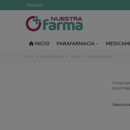
Encargos
INICIO
PARAFARMACIA
MEDICAM
Inicio
>
Parafarmacia
>
Salud
>
Cuidado ocular
Compra pro
NUESTRAf
Seleccion