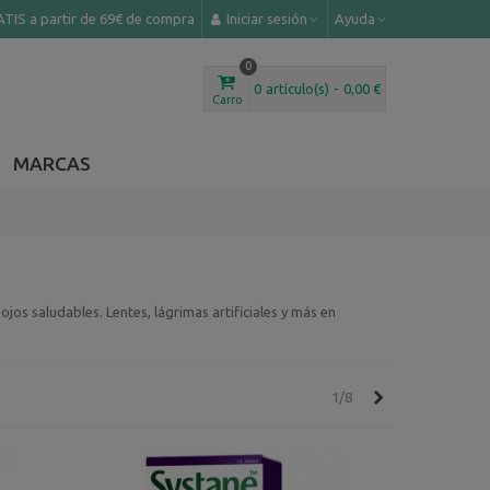
TIS a partir de 69€ de compra
Iniciar sesión
Ayuda
0
0
artículo(s)
-
0,00 €
Carro
MARCAS
jos saludables. Lentes, lágrimas artificiales y más en
Siguiente
1/8