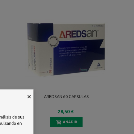
×
SECOS 10
AREDSAN 60 CAPSULAS
28,50 €
nálisis de sus
AÑADIR
 pulsando en