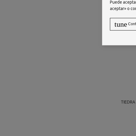
Puede aceptar
aceptar» o co
tune
Conf
TIEDRA