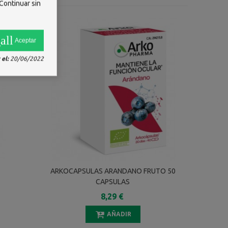
Continuar sin
all
Aceptar
el:
20/06/2022
ARKOCAPSULAS ARANDANO FRUTO 50
CAPSULAS
8,29 €
AÑADIR