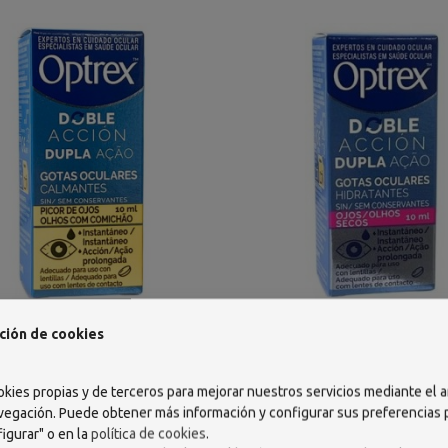
 DOBLE ACCION PICOR OJOS 10
OPTREX DOBLE ACCION OJOS 
ción de cookies
ML
ML
12,90 €
12,90 €
okies propias y de terceros para mejorar nuestros servicios mediante el a
AÑADIR
AÑADIR
vegación. Puede obtener más información y configurar sus preferencias
igurar" o en la
política de cookies
.