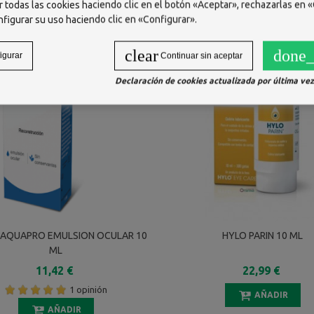
 todas las cookies haciendo clic en el botón «Aceptar», rechazarlas en «
nfigurar su uso haciendo clic en «Configurar».
clear
done_
igurar
Continuar sin aceptar
Declaración de cookies actualizada por última vez 
 AQUAPRO EMULSION OCULAR 10
HYLO PARIN 10 ML
ML
11,42 €
22,99 €
1 opinión
AÑADIR
AÑADIR