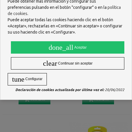
Puede obtener más información y configurar sus
preferencias pulsando en el botón "configurar" o en la
política
de cookies
.
Puede aceptar todas las cookies haciendo clic en el botón
«Aceptar», rechazarlas en «Continuar sin aceptar» o configurar
su uso haciendo clic en «Configurar».
done_all
Aceptar
clear
Continuar sin aceptar
PRIM COMFORSIL PLANTILLA
SCHOLL GELACTIV PLANTILLA
tune
Configurar
ORTOPEDICA FASCITIS
USO DIARIO HOMBRE 1 PAR
PLANTAR TALLA L 42-46 1 PAR
21,95 €
23,48 €
Declaración de cookies actualizada por última vez el:
20/06/2022
AÑADIR
AÑADIR