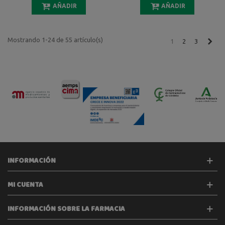
AÑADIR
AÑADIR
Mostrando 1-24 de 55 artículo(s)
Sigu
1
2
3
INFORMACIÓN
MI CUENTA
INFORMACIÓN SOBRE LA FARMACIA