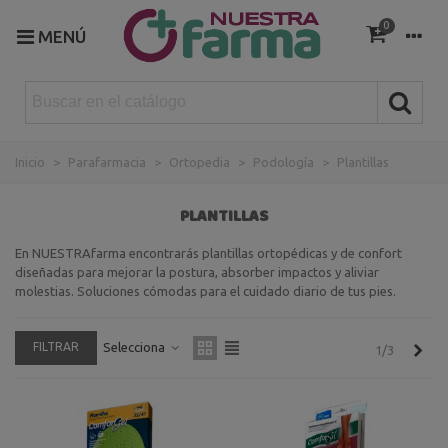
0
MENÚ
Inicio
>
Parafarmacia
>
Ortopedia
>
Podología
>
Plantillas
PLANTILLAS
En NUESTRAfarma encontrarás plantillas ortopédicas y de confort
diseñadas para mejorar la postura, absorber impactos y aliviar
molestias. Soluciones cómodas para el cuidado diario de tus pies.
FILTRAR
Selecciona
Sigu
1/3