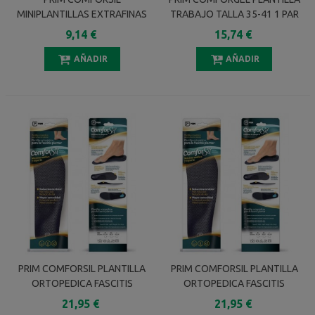
MINIPLANTILLAS EXTRAFINAS
TRABAJO TALLA 35-41 1 PAR
DESCANSO FORRADAS
9,14 €
15,74 €
ANTIDESLIZANTES CCF401 1
PAR
AÑADIR
AÑADIR
PRIM COMFORSIL PLANTILLA
PRIM COMFORSIL PLANTILLA
ORTOPEDICA FASCITIS
ORTOPEDICA FASCITIS
PLANTAR TALLA M 39-41 1
PLANTAR TALLA S 35-38 1
21,95 €
21,95 €
PAR
PAR