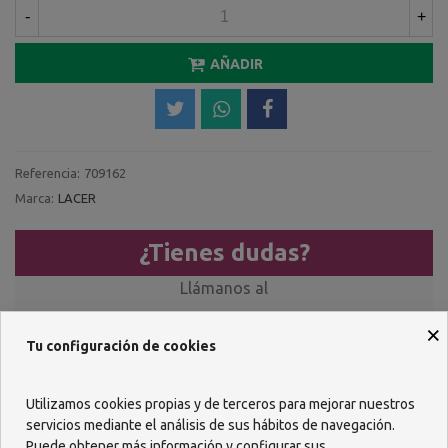
-
+
AÑADIR
Referencia:
709162
Marca:
LACER
¿Tienes dudas?
Llámanos al
957 482 404
×
Tu configuración de cookies
O escríbenos por WhastApp
Utilizamos cookies propias y de terceros para mejorar nuestros
618 085 736
servicios mediante el análisis de sus hábitos de navegación.
Puede obtener más información y configurar sus