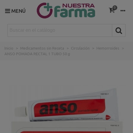
0
MENÚ
Inicio
>
Medicamentos sin Receta
>
Circulación
>
Hemorroides
>
ANSO POMADA RECTAL 1 TUBO 50 g