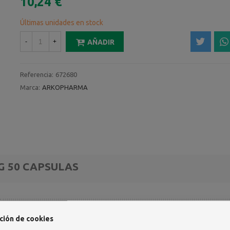
10,24 €
Últimas unidades en stock
-
+
AÑADIR
Referencia:
672680
Marca:
ARKOPHARMA
 50 CAPSULAS
ción de cookies