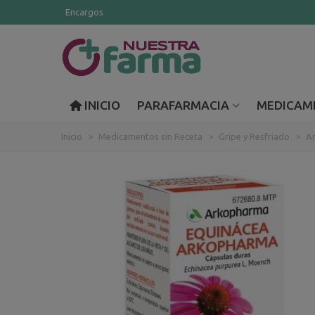
Encargos
INICIO
PARAFARMACIA
MEDICAM
Inicio
>
Medicamentos sin Receta
>
Gripe y Resfriado
>
An