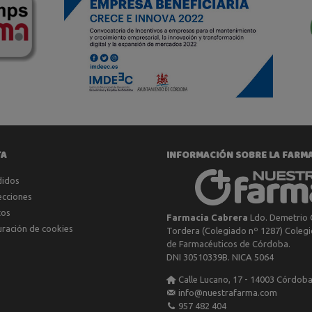
TA
INFORMACIÓN SOBRE LA FARM
didos
ecciones
tos
Farmacia Cabrera
Ldo. Demetrio 
uración de cookies
Tordera (Colegiado nº 1287) Colegio
de Farmacéuticos de Córdoba.
DNI 30510339B. NICA 5064
Calle Lucano, 17 - 14003 Córdob
info@nuestrafarma.com
957 482 404