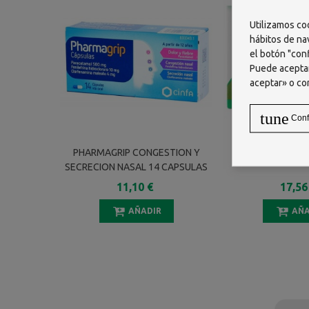
Utilizamos co
hábitos de na
el botón "conf
Puede aceptar
aceptar» o co
tune
Conf
PHARMAGRIP CONGESTION Y
ECHINAMED 30 
SECRECION NASAL 14 CAPSULAS
11,10 €
17,56
AÑADIR
AÑA