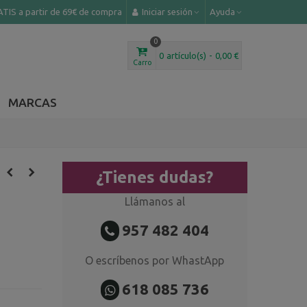
TIS a partir de 69€ de compra
Iniciar sesión
Ayuda
0
0
artículo(s)
-
0,00 €
Carro
MARCAS
¿Tienes dudas?
Llámanos al
957 482 404
O escríbenos por WhastApp
618 085 736