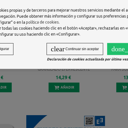
okies propias y de terceros para mejorar nuestros servicios mediante el a
vegación. Puede obtener más información y configurar sus preferencias
igurar" o en la
política de cookies
.
 todas las cookies haciendo clic en el botón «Aceptar», rechazarlas en «
nfigurar su uso haciendo clic en «Configurar».
clear
done_
igurar
Continuar sin aceptar
Declaración de cookies actualizada por última vez 
COMPRIMIDOS
ASPIRINA COMPLEX 10 SOBRES
ILVICO 10 S
GRANULADO EFERVESCENTE
PARA SO
 €
14,29 €
13
DIR
AÑADIR