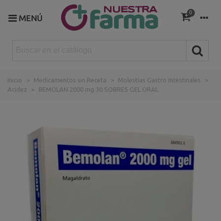
0
MENÚ
Inicio
>
Medicamentos sin Receta
>
Molestias Gastro Intestinales
>
Acidez
>
BEMOLAN 2000 mg 30 SOBRES GEL ORAL