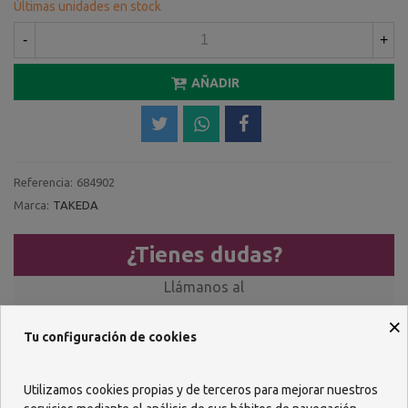
Últimas unidades en stock
-
+
AÑADIR
Referencia:
684902
Marca:
TAKEDA
¿Tienes dudas?
Llámanos al
957 482 404
×
Tu configuración de cookies
O escríbenos por WhastApp
Utilizamos cookies propias y de terceros para mejorar nuestros
618 085 736