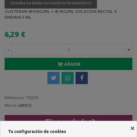
Consulta tus dudas con nuestros farmacéuticos
CLISTERAN 450 MG/ML + 45 MG/ML SOLUCION RECTAL 4
ENEMAS 5 ML
6,29 €
-
+
AÑADIR
Referencia:
720235
Marca:
LAINCO
¿Tienes dudas?
×
Tu configuración de cookies
Llámanos al