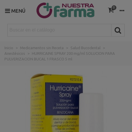
0
MENÚ
Inicio
>
Medicamentos sin Receta
>
Salud Bucodental
>
Anestésicos
>
HURRICAINE SPRAY 200 mg/ml SOLUCION PARA
PULVERIZACION BUCAL 1 FRASCO 5 ml