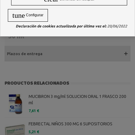
Descripción
tune
Configurar
PARACETAMOL KERN PHARMA EFG
Declaración de cookies actualizada por última vez el:
20/06/2022
100 mg/ml SOLUCION ORAL 1 FRASCO
30 ml
Plazos de entrega
PRODUCTOS RELACIONADOS
MUCIBRON 3 mg/ml SOLUCION ORAL 1 FRASCO 200
ml
7,61 €
FEBRECTAL NIÑOS 300 MG 6 SUPOSITORIOS
5,21 €