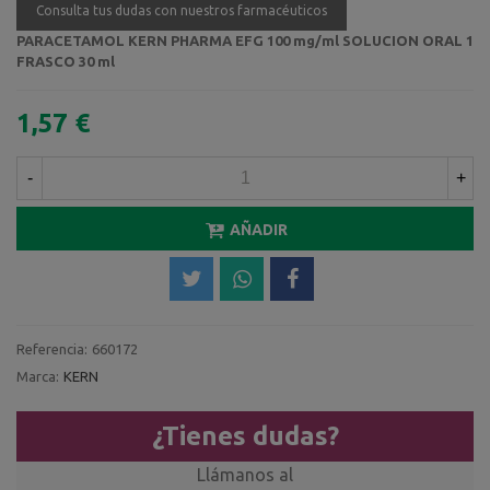
Consulta tus dudas con nuestros farmacéuticos
PARACETAMOL KERN PHARMA EFG 100 mg/ml SOLUCION ORAL 1
FRASCO 30 ml
1,57 €
-
+
AÑADIR
Referencia:
660172
Marca:
KERN
¿Tienes dudas?
Llámanos al