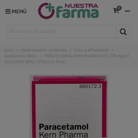
0
MENÚ
Inicio
>
Medicamentos sin Receta
>
Dolor e Inflamación
>
Analgésicos Niños
>
PARACETAMOL KERN PHARMA EFG 100 mg/ml
SOLUCION ORAL 1 FRASCO 30 ml