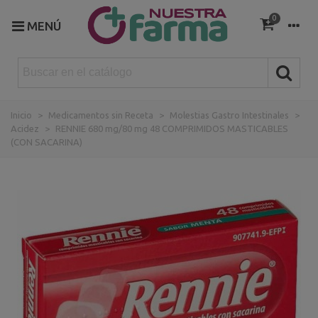
0
MENÚ
Inicio
>
Medicamentos sin Receta
>
Molestias Gastro Intestinales
>
Acidez
>
RENNIE 680 mg/80 mg 48 COMPRIMIDOS MASTICABLES
(CON SACARINA)