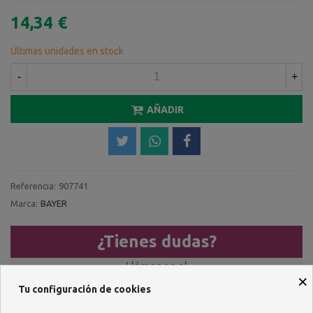
14,34 €
Últimas unidades en stock
-
+
AÑADIR
Referencia:
907741
Marca:
BAYER
¿Tienes dudas?
Llámanos al
×
Tu configuración de cookies
957 482 404