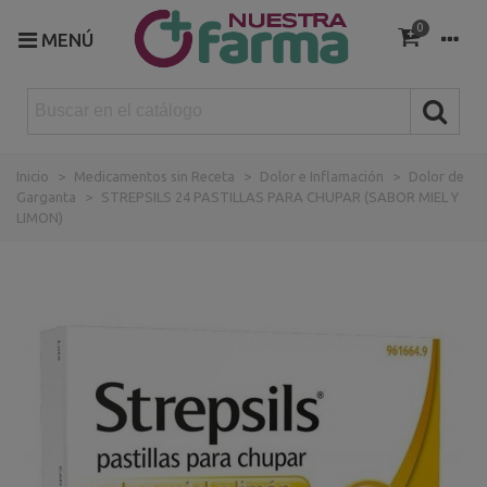
0
MENÚ
Inicio
>
Medicamentos sin Receta
>
Dolor e Inflamación
>
Dolor de
Garganta
>
STREPSILS 24 PASTILLAS PARA CHUPAR (SABOR MIEL Y
LIMON)