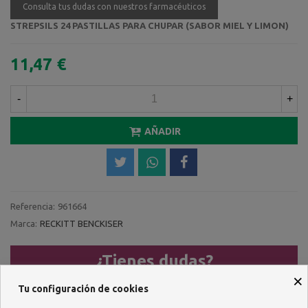
Consulta tus dudas con nuestros farmacéuticos
STREPSILS 24 PASTILLAS PARA CHUPAR (SABOR MIEL Y LIMON)
11,47 €
-
+
AÑADIR
Referencia:
961664
Marca:
RECKITT BENCKISER
¿Tienes dudas?
×
Llámanos al
Tu configuración de cookies