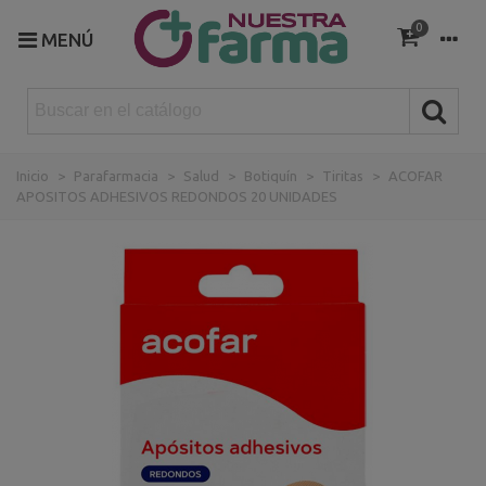
0
MENÚ
Inicio
>
Parafarmacia
>
Salud
>
Botiquín
>
Tiritas
>
ACOFAR
APOSITOS ADHESIVOS REDONDOS 20 UNIDADES