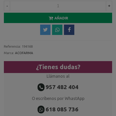
-
+
AÑADIR
Referencia:
194168
Marca:
ACOFARMA
¿Tienes dudas?
Llámanos al
957 482 404
O escríbenos por WhastApp
618 085 736