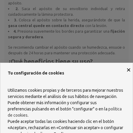
apósito.
2.
Saca el apósito de su envoltorio individual y retira
cuidadosamente la lámina protectora.
3.
Coloca el apósito sobre la herida, asegurándote de que la
gasa central quede en contacto directo
con la lesión.
4.
Presiona suavemente los bordes para garantizar una
fijación
segura y duradera
.
Se recomienda cambiar el apósito cuando se humedezca, ensucie o
después de 24 horas para mantener una protección adecuada.
¿Qué beneficios tiene su uso?
×
El uso de
Acofar Apósitos Adhesivos Redondos
ofrece
Tu configuración de cookies
múltiples beneficios para el cuidado y la recuperación de la piel:
Protección impermeable:
evita la entrada de agua, suciedad y
Utilizamos cookies propias y de terceros para mejorar nuestros
bacterias.
Efecto antiséptico:
gracias a la gasa con
clorhexidina
servicios mediante el análisis de sus hábitos de navegación.
digluconato
, que ayuda a prevenir infecciones.
Puede obtener más información y configurar sus
Hipoalergénico:
apto para pieles sensibles, minimizando el
preferencias pulsando en el botón "configurar" o en la
política
riesgo de irritación.
de cookies
.
Formato redondo:
cómodo, discreto y de fácil aplicación en
Puede aceptar todas las cookies haciendo clic en el botón
cualquier zona.
«Aceptar», rechazarlas en «Continuar sin aceptar» o configurar
Transpirable:
favorece la correcta oxigenación de la piel,