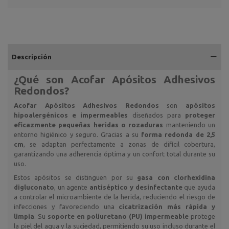
Descripción
¿Qué son
Acofar Apósitos Adhesivos
Redondos
?
Acofar Apósitos Adhesivos Redondos
son
apósitos
hipoalergénicos e impermeables
diseñados para
proteger
eficazmente pequeñas heridas o rozaduras
manteniendo un
entorno higiénico y seguro. Gracias a su
forma redonda de 2,5
cm
, se adaptan perfectamente a zonas de difícil cobertura,
garantizando una adherencia óptima y un confort total durante su
uso.
Estos apósitos se distinguen por su
gasa con clorhexidina
digluconato
, un agente
antiséptico y desinfectante
que ayuda
a controlar el microambiente de la herida, reduciendo el riesgo de
infecciones y favoreciendo una
cicatrización más rápida y
limpia
. Su
soporte en poliuretano (PU) impermeable
protege
la piel del agua y la suciedad, permitiendo su uso incluso durante el