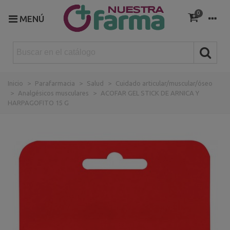
0
MENÚ
Inicio
>
Parafarmacia
>
Salud
>
Cuidado articular/muscular/óseo
>
Analgésicos musculares
>
ACOFAR GEL STICK DE ARNICA Y
HARPAGOFITO 15 G