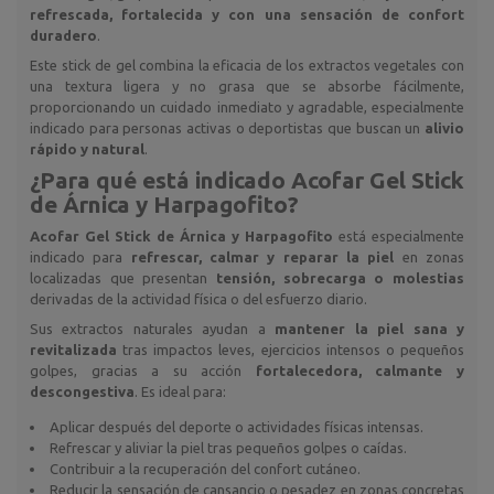
refrescada, fortalecida y con una sensación de confort
duradero
.
Este stick de gel combina la eficacia de los extractos vegetales con
una textura ligera y no grasa que se absorbe fácilmente,
proporcionando un cuidado inmediato y agradable, especialmente
indicado para personas activas o deportistas que buscan un
alivio
rápido y natural
.
¿Para qué está indicado
Acofar Gel Stick
de Árnica y Harpagofito
?
Acofar Gel Stick de Árnica y Harpagofito
está especialmente
indicado para
refrescar, calmar y reparar la piel
en zonas
localizadas que presentan
tensión, sobrecarga o molestias
derivadas de la actividad física o del esfuerzo diario.
Sus extractos naturales ayudan a
mantener la piel sana y
revitalizada
tras impactos leves, ejercicios intensos o pequeños
golpes, gracias a su acción
fortalecedora, calmante y
descongestiva
. Es ideal para:
Aplicar después del deporte o actividades físicas intensas.
Refrescar y aliviar la piel tras pequeños golpes o caídas.
Contribuir a la recuperación del confort cutáneo.
Reducir la sensación de cansancio o pesadez en zonas concretas