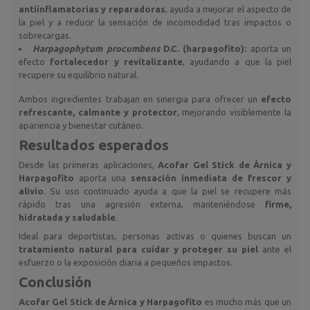
antiinflamatorias y reparadoras
, ayuda a mejorar el aspecto de
la piel y a reducir la sensación de incomodidad tras impactos o
sobrecargas.
Harpagophytum procumbens
D.C. (harpagofito):
aporta un
efecto
fortalecedor y revitalizante
, ayudando a que la piel
recupere su equilibrio natural.
Ambos ingredientes trabajan en sinergia para ofrecer un
efecto
refrescante, calmante y protector
, mejorando visiblemente la
apariencia y bienestar cutáneo.
Resultados esperados
Desde las primeras aplicaciones,
Acofar Gel Stick de Árnica y
Harpagofito
aporta una
sensación inmediata de frescor y
alivio
. Su uso continuado ayuda a que la piel se recupere más
rápido tras una agresión externa, manteniéndose
firme,
hidratada y saludable
.
Ideal para deportistas, personas activas o quienes buscan un
tratamiento natural para cuidar y proteger su piel
ante el
esfuerzo o la exposición diaria a pequeños impactos.
Conclusión
Acofar Gel Stick de Árnica y Harpagofito
es mucho más que un