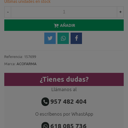
Últimas unidades en stock
-
+
AÑADIR
Referencia:
157699
Marca:
ACOFARMA
¿Tienes dudas?
Llámanos al
957 482 404
O escríbenos por WhastApp
618 085 736