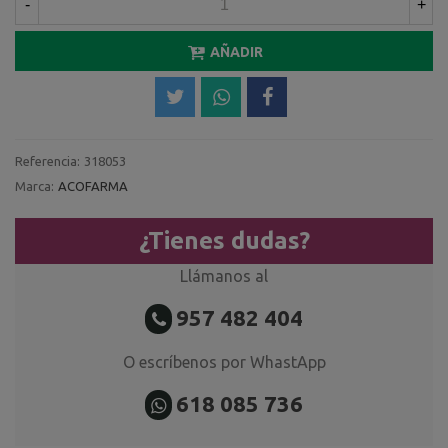
-
+
AÑADIR
Referencia:
318053
Marca:
ACOFARMA
¿Tienes dudas?
Llámanos al
957 482 404
O escríbenos por WhastApp
618 085 736