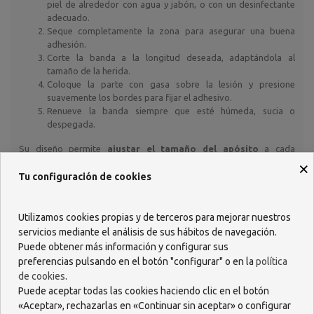
piel de alrededor con agua y jabón, o con un desinfectante
adecuado.
Seque completamente la zona para asegurar una buena
adhesión.
Corte la banda a la longitud deseada, adaptándola al
tamaño de la herida.
Coloque la parte con gasa sobre la lesión y presione
suavemente los bordes para fijar el adhesivo.
Renueve la banda siempre que esté húmeda, sucia o
despegada.
Su diseño permite
ajustar el tamaño del apósito
a cada
necesidad, evitando desperdicios y asegurando un uso más
×
eficiente.
Tu configuración de cookies
¿Qué beneficios tiene su uso?
Utilizar
Acofar Banda de Tejido para Cortar
ofrece múltiples
Utilizamos cookies propias y de terceros para mejorar nuestros
beneficios:
servicios mediante el análisis de sus hábitos de navegación.
Protección eficaz
contra la suciedad y los agentes externos.
Puede obtener más información y configurar sus
Gran capacidad de absorción
gracias a su capa interna de
preferencias pulsando en el botón "configurar" o en la
política
gasa.
de cookies
.
Comodidad y adaptabilidad
por su tejido elástico y
Puede aceptar todas las cookies haciendo clic en el botón
transpirable.
«Aceptar», rechazarlas en «Continuar sin aceptar» o configurar
Formato ajustable
que permite cortar la cantidad exacta