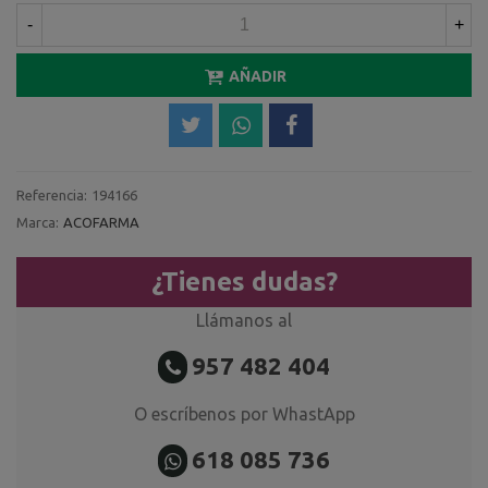
-
+
AÑADIR
Referencia:
194166
Marca:
ACOFARMA
¿Tienes dudas?
Llámanos al
957 482 404
O escríbenos por WhastApp
618 085 736