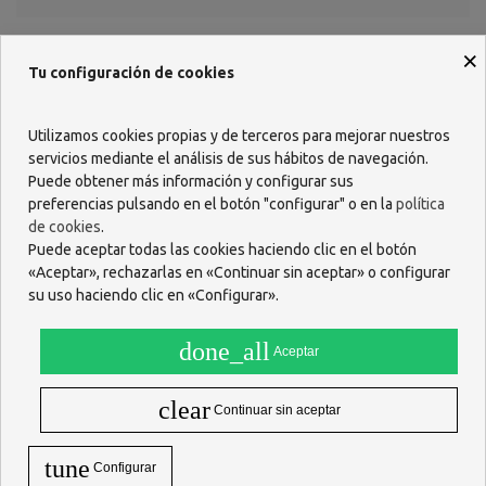
×
Tu configuración de cookies
Descripción
Utilizamos cookies propias y de terceros para mejorar nuestros
servicios mediante el análisis de sus hábitos de navegación.
Las nuevas tiras infantiles Acofar son flexibles, elásticas y
Puede obtener más información y configurar sus
adherentes, lo que permite una perfecta adaptación a la piel. Son
preferencias pulsando en el botón "configurar" o en la
política
hipoalergénicas, por lo que resultan ideales incluso para las pieles
de cookies
.
más sensibles. Con dibujos del océano.
Puede aceptar todas las cookies haciendo clic en el botón
·Gasa absorbente
«Aceptar», rechazarlas en «Continuar sin aceptar» o configurar
·No contienen látex ni PVC
su uso haciendo clic en «Configurar».
·Resistentes al agua
·Envasados individualmente
done_all
·Nueva tecnología adhesiva
Aceptar
ACCIÓN Y DESCRIPCIÓN
clear
Continuar sin aceptar
Tiras protectoras.
Clase I, No estéril.
tune
Configurar
ALERGIA AL LATEX