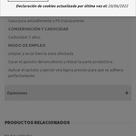
No contiene látex.
Declaración de cookies actualizada por última vez el:
20/06/2022
COMPOSICIÓN
Gasa pura antiadherente y PE transparente.
CONSERVACIÓN Y CADUCIDAD
Caducidad: 5 años.
MODO DE EMPLEO
Limpiar y secar bien la zona afectada.
Sacar el apósito del envoltorio y retirar la parte protectora.
Aplicar el apósito y ejercer una ligera presión para que se adhiera
perfectamente.
Opiniones
PRODUCTOS RELACIONADOS
No hay artículos