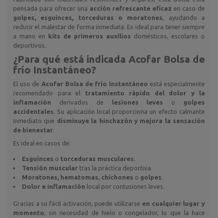
pensada para ofrecer una
acción refrescante eficaz
en caso de
golpes, esguinces, torceduras o moratones
, ayudando a
reducir el malestar de forma inmediata. Es ideal para tener siempre
a mano en
kits de primeros auxilios
domésticos, escolares o
deportivos.
¿Para qué está indicada
Acofar Bolsa de
frío Instantáneo
?
El uso de
Acofar Bolsa de frío Instantáneo
está especialmente
recomendado para el
tratamiento rápido del dolor y la
inflamación
derivados de
lesiones leves
o
golpes
accidentales
. Su aplicación local proporciona un efecto calmante
inmediato que
disminuye la hinchazón y mejora la sensación
de bienestar
.
Es ideal en casos de:
Esguinces
o
torceduras musculares
.
Tensión muscular
tras la práctica deportiva.
Moratones, hematomas, chichones
o
golpes
.
Dolor e inflamación
local por contusiones leves.
Gracias a su fácil activación, puede utilizarse
en cualquier lugar y
momento
, sin necesidad de hielo o congelador, lo que la hace