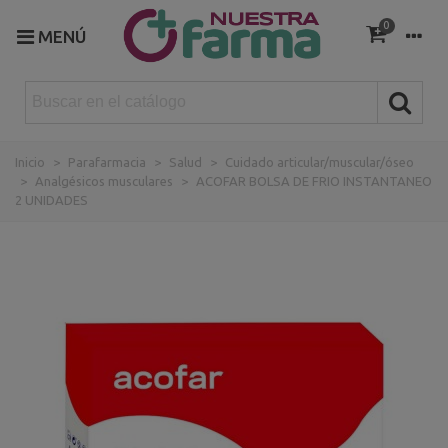
0
MENÚ
Inicio
>
Parafarmacia
>
Salud
>
Cuidado articular/muscular/óseo
>
Analgésicos musculares
>
ACOFAR BOLSA DE FRIO INSTANTANEO
2 UNIDADES