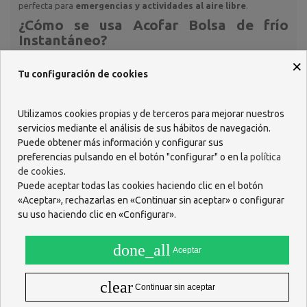
perfecta para
emergencias y actividades al aire libre
.
¿Cómo se usa
Acofar Bolsa de frío
Instantáneo
?
Su uso es muy sencillo y rápido. Sigue estos pasos para obtener el
×
máximo beneficio de la
terapia fría
:
Tu configuración de cookies
Localiza la bolsa interior y
presiona firmemente
con
ambas manos para romperla.
Utilizamos cookies propias y de terceros para mejorar nuestros
Agita bien la bolsa para que los componentes se mezclen y
servicios mediante el análisis de sus hábitos de navegación.
se genere el frío.
Puede obtener más información y configurar sus
Envuelve la bolsa en una toalla o paño suave
antes de
preferencias pulsando en el botón "configurar" o en la
política
aplicarla sobre la piel, evitando el contacto directo.
Aplica sobre la zona afectada durante un máximo de
20
de cookies
.
minutos
para evitar quemaduras por frío.
Puede aceptar todas las cookies haciendo clic en el botón
«Aceptar», rechazarlas en «Continuar sin aceptar» o configurar
Acofar Bolsa de frío Instantáneo
es de
un solo uso
, por lo que
su uso haciendo clic en «Configurar».
debe desecharse una vez utilizada. No requiere refrigeración
previa, lo que garantiza su comodidad y eficacia inmediata.
done_all
¿Qué beneficios tiene su uso?
Aceptar
El uso de
Acofar Bolsa de frío Instantáneo
ofrece múltiples
clear
beneficios terapéuticos y prácticos:
Continuar sin aceptar
Alivio inmediato del dolor
y la inflamación.