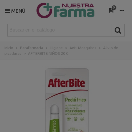
0
MENÚ
Inicio
>
Parafarmacia
>
Higiene
>
Anti-Mosquitos
>
Alivio de
picaduras
>
AFTERBITE NIÑOS 20 G