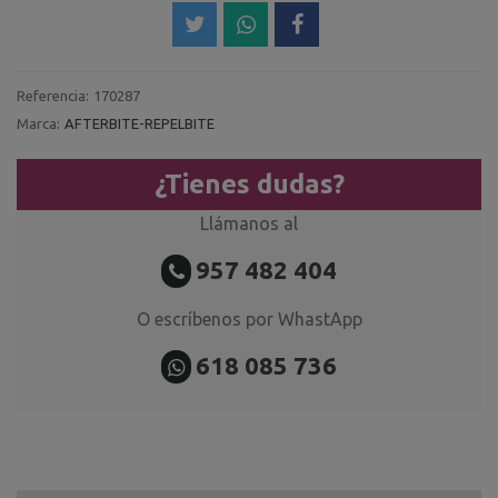
Referencia:
170287
Marca:
AFTERBITE-REPELBITE
¿Tienes dudas?
Llámanos al
957 482 404
O escríbenos por WhastApp
618 085 736