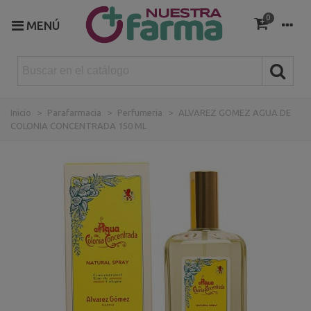
0
MENÚ
Inicio
>
Parafarmacia
>
Perfumeria
>
ALVAREZ GOMEZ AGUA DE
COLONIA CONCENTRADA 150 ML