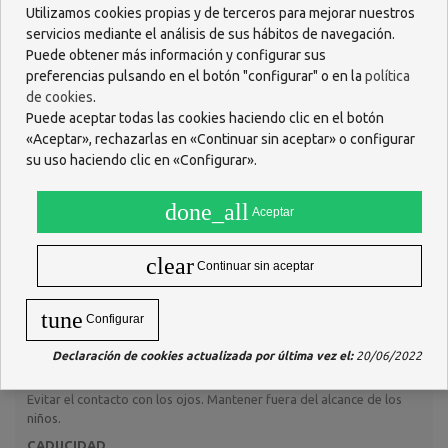
Utilizamos cookies propias y de terceros para mejorar nuestros
O escríbenos por WhastApp
servicios mediante el análisis de sus hábitos de navegación.
618 085 736
Puede obtener más información y configurar sus
preferencias pulsando en el botón "configurar" o en la
política
de cookies
.
Puede aceptar todas las cookies haciendo clic en el botón
«Aceptar», rechazarlas en «Continuar sin aceptar» o configurar
su uso haciendo clic en «Configurar».
Descripción
done_all
Aceptar
“Agua de Colonia Concentrada Álvarez Gómez” 150 ml.
clear
FUNCIÓN
Continuar sin aceptar
Agua de colonia.
tune
MODO DE EMPLEO
Configurar
Vaporizar sobre la piel.
Declaración de cookies actualizada por última vez el:
20/06/2022
PRECAUCIONES Y ADVERTENCIAS
Evitar el contacto con los ojos. Mantener fuera del alcance de los
niños.
CADUCIDAD