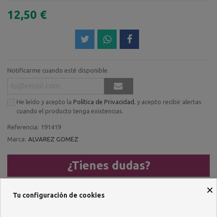
12,50 €
Notificarme cuando esté disponible
He leído y acepto la
Política de Privacidad
, y acepto recibir alertas
cuando el producto tenga existencias.
Referencia:
191419
Marca:
ALVAREZ GOMEZ
¿Tienes dudas?
Llámanos al
×
Tu configuración de cookies
957 482 404