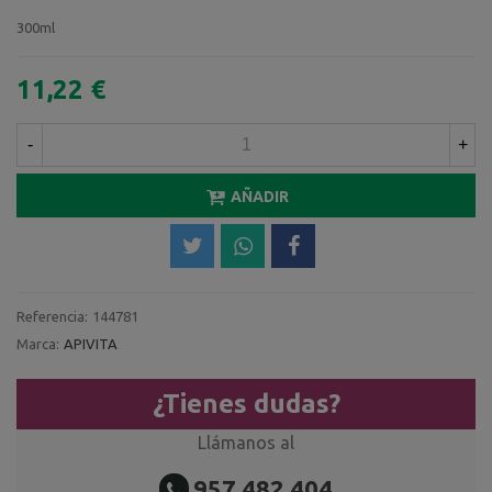
300ml
11,22 €
-
+
AÑADIR
Referencia:
144781
Marca:
APIVITA
¿Tienes dudas?
Llámanos al
957 482 404