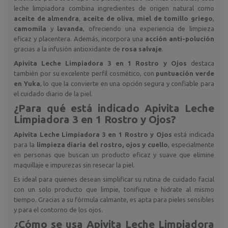
leche limpiadora combina ingredientes de origen natural como
aceite de almendra
,
aceite de oliva
,
miel de tomillo griego
,
camomila
y
lavanda
, ofreciendo una experiencia de limpieza
eficaz y placentera. Además, incorpora una
acción anti-polución
gracias a la infusión antioxidante de
rosa salvaje
.
Apivita Leche Limpiadora 3 en 1 Rostro y Ojos
destaca
también por su excelente perfil cosmético, con
puntuación verde
en Yuka
, lo que la convierte en una opción segura y confiable para
el cuidado diario de la piel.
¿Para qué está indicado
Apivita Leche
Limpiadora 3 en 1 Rostro y Ojos
?
Apivita Leche Limpiadora 3 en 1 Rostro y Ojos
está indicada
para la
limpieza diaria del rostro, ojos y cuello
, especialmente
en personas que buscan un producto eficaz y suave que elimine
maquillaje e impurezas sin resecar la piel.
Es ideal para quienes desean simplificar su rutina de cuidado facial
con un solo producto que limpie, tonifique e hidrate al mismo
tiempo. Gracias a su fórmula calmante, es apta para pieles sensibles
y para el contorno de los ojos.
¿Cómo se usa
Apivita Leche Limpiadora