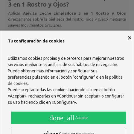
3 en 1 Rostro y Ojos
?
Aplicar
Apivita Leche Limpiadora 3 en 1 Rostro y Ojos
directamente sobre la piel seca del rostro, ojos y cuello mediante
suaves movimientos circulares.
Retirar el producto con un disco de algodón limpio, sin necesidad
×
de aclarado. Puede utilizarse a diario, tanto por la mañana como
Tu configuración de cookies
por la noche, como primer paso de la rutina facial.
¿Qué beneficios tiene su uso?
Utilizamos cookies propias y de terceros para mejorar nuestros
Elimina suavemente el maquillaje y las impurezas
.
servicios mediante el análisis de sus hábitos de navegación.
Limpia y desmaquilla rostro y ojos
en un solo paso.
Puede obtener más información y configurar sus
Tonifica la piel
y aporta sensación de frescor.
preferencias pulsando en el botón "configurar" o en la
política
Hidrata y calma
, dejando la piel suave y confortable.
de cookies
.
Ofrece
protección anti-polución
frente a agresiones
Puede aceptar todas las cookies haciendo clic en el botón
externas.
«Aceptar», rechazarlas en «Continuar sin aceptar» o configurar
Revitaliza los sentidos con un
aroma sutil y natural
.
su uso haciendo clic en «Configurar».
Composición
done_all
Aceptar
La fórmula de
Apivita Leche Limpiadora 3 en 1 Rostro y Ojos
se basa en ingredientes naturales cuidadosamente seleccionados: