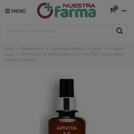
0
MENÚ
Inicio
>
Parafarmacia
>
Cosmética y Belleza
>
Facial
>
Limpieza
facial
>
APIVITA LECHE LIMPIADORA 3 IN 1 ROSTRO Y OJOS MILKY
CLEANSER 300 ML