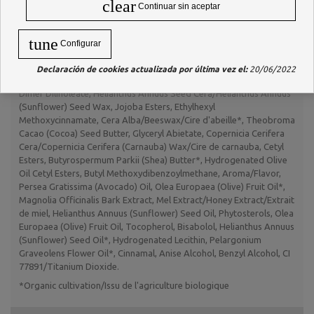
clear
Continuar sin aceptar
Aplicar una cantidad generosa en los labios. Recomendado para
utilizar antes de aplicar la barra de labios o el brillo.
tune
Adecuado para hombres.
Configurar
INGREDIENTES
Declaración de cookies actualizada por última vez el:
20/06/2022
Oleyl Alcohol, Ricinus Communis (Castor) Seed Oil*, Diisopropyl
Dimer Dilinoleate, Helianthus Annuus Seed Cera/Helianthus Annuus
(Sunflower) Seed Wax, Jojoba Esters, Ethylhexyl
Methoxycinnamate, Cera Alba/Beeswax/Cire d'abeille*, Theobroma
Cacao (Cocoa) Seed Butter, Glyceryl Abietate, Copernicia Cerifera
Cera/Copernicia Cerifera (Carnauba) Wax/Cire de carnauba, Cetyl
Esters, Butyrospermum Parkii (Shea) Butter*, Hydrogenated Olive
Oil Cetyl Esters, Butyl Methoxydibenzoylmethane, Aroma/Flavor,
Persea Gratissima (Avocado) Oil, Olea Europaea (Olive) Fruit Oil*,
Magnolia Officinalis Bark Extract, Mel Extract/Honey Extract/Extrait
de miel, Helianthus Annuus (Sunflower) Seed Oil, Phytosterols, Olea
Europaea (Olive) Fruit Oil, Tocopherol, Bisabolol, Helianthus Annuus
(Sunflower) Seed Oil*, Hydrogenated Lecithin, Pelargonium
Graveolens Flower Oil*, Cinnamal, Anise Alcohol, Benzyl Alcohol, CI
77891/Titanium Dioxide.
*Organic cultivation/Issu de l'agriculture biologique