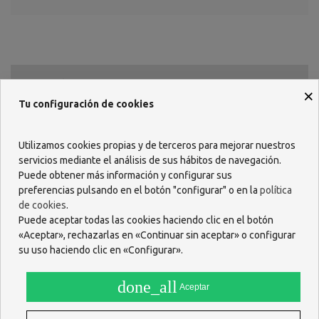
Descripción
×
Tu configuración de cookies
Bálsamo labial hidratante inteso con SPF 20, recomendado para
usar después del sol y al practicar deportes de verano o invierno.
Utilizamos cookies propias y de terceros para mejorar nuestros
La Manteca de cacao hidrata en profundidad manteniendo la
servicios mediante el análisis de sus hábitos de navegación.
elasticidad de los labios, absorbiéndose con rapidez y sin dejar
Puede obtener más información y configurar sus
ningún rastro graso.
preferencias pulsando en el botón "configurar" o en la
política
El bisabolol calma los labios.
El aceite de oliva, la cera de abeja, la Manteca de cacao, la
de cookies
.
Manteca de karité, el aceite de ricino y los estéres de jojoba
Puede aceptar todas las cookies haciendo clic en el botón
hidratan y suavizan los labios.
«Aceptar», rechazarlas en «Continuar sin aceptar» o configurar
El SPF 20 protege frente la radiación ultravioleta.
su uso haciendo clic en «Configurar».
El aceite esencial de geranio orgánico ofrece una hidratación
extra y un efecto revitalizante.
done_all
Aceptar
APTO PARA HOMPEOPATÍA
MODO DE EMPLEO