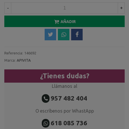
-
+
AÑADIR
Referencia:
146692
Marca:
APIVITA
¿Tienes dudas?
Llámanos al
957 482 404
O escríbenos por WhastApp
618 085 736