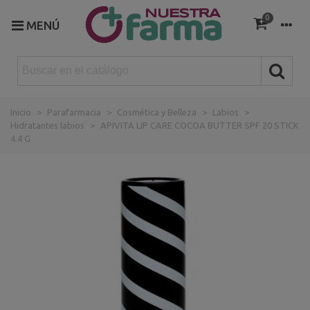
0
MENÚ
Inicio
>
Parafarmacia
>
Cosmética y Belleza
>
Labios
>
Hidratantes labios
>
APIVITA LIP CARE COCOA BUTTER SPF 20 STICK
4.4 G