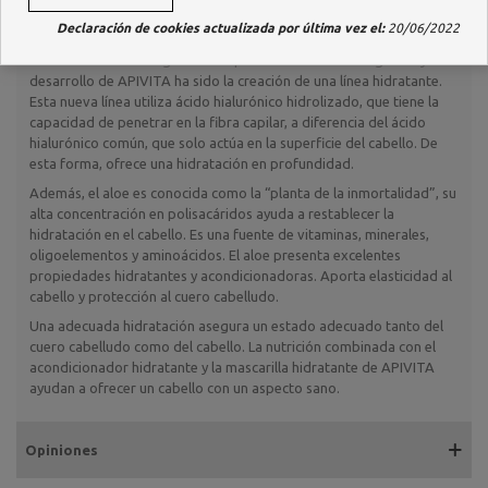
Aplicar tras lavar el cabello, dejar actuar durante 2-3 minutos y
Declaración de cookies actualizada por última vez el:
20/06/2022
aclarar con abundante agua.
Uno de los últimos logros del departamento de investigación y
desarrollo de APIVITA ha sido la creación de una línea hidratante.
Esta nueva línea utiliza ácido hialurónico hidrolizado, que tiene la
capacidad de penetrar en la fibra capilar, a diferencia del ácido
hialurónico común, que solo actúa en la superficie del cabello. De
esta forma, ofrece una hidratación en profundidad.
Además, el aloe es conocida como la “planta de la inmortalidad”, su
alta concentración en polisacáridos ayuda a restablecer la
hidratación en el cabello. Es una fuente de vitaminas, minerales,
oligoelementos y aminoácidos. El aloe presenta excelentes
propiedades hidratantes y acondicionadoras. Aporta elasticidad al
cabello y protección al cuero cabelludo.
Una adecuada hidratación asegura un estado adecuado tanto del
cuero cabelludo como del cabello. La nutrición combinada con el
acondicionador hidratante y la mascarilla hidratante de APIVITA
ayudan a ofrecer un cabello con un aspecto sano.
Opiniones