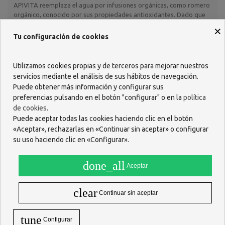
APIVITA reemplaza el agua por infusiones orgánicas, como romero
orgánico, conocido por sus propiedades antioxidantes. Dado que
en la mayoría de cosméticos el contenido en agua es superior al
×
70%, la base de los productos APIVITA es rica en ingredientes
Tu configuración de cookies
antioxidantes. La infusión de romero es considerada la solución
más eficaz contra el envejecimiento capilar, ofreciendo una
revitalización y tonificación únicas. La eficacia de las infusiones
Utilizamos cookies propias y de terceros para mejorar nuestros
seleccionadas en cada caso está demostrada científicamente.
servicios mediante el análisis de sus hábitos de navegación.
Complejo APISHIELD HS
Puede obtener más información y configurar sus
preferencias pulsando en el botón "configurar" o en la
política
El exclusivo complejo sinérgico APISHIELD HS de origen vegetal
de cookies
.
protege el cuero cabelludo, manteniendo la bioflora y mejorando
Puede aceptar todas las cookies haciendo clic en el botón
su defensa frente a las agresiones medioambientales
(contaminación o herramientas térmicas), con acción fortificante y
«Aceptar», rechazarlas en «Continuar sin aceptar» o configurar
reestructurante. Su eficacia está basada en la combinación de 7
su uso haciendo clic en «Configurar».
exclusivos oligosacáridos extraídos de la melaza de algodón, un
oligosacárido prebiótico y la arginina.
done_all
Aceptar
Ácido hialurónico hidrolizado
El ácido hialurónico hidrolizado garantiza una hidratación en
clear
Continuar sin aceptar
profundidad del cabello actuando como un “imán” capaz de atraer
y absorber hasta 1000 veces su peso en humedad.
MODO DE EMPLEO
tune
Configurar