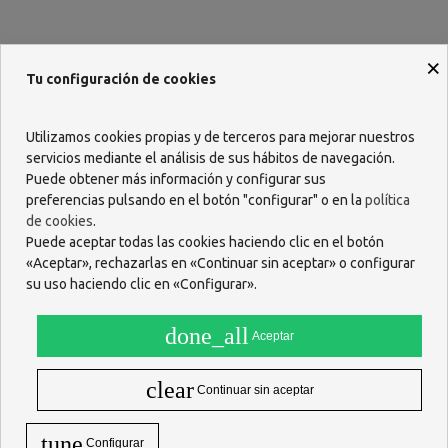
×
Tu configuración de cookies
Descripción
Arkocápsulas Tribulus Terrestris
es un complemento
Utilizamos cookies propias y de terceros para mejorar nuestros
alimenticio especialmente indicado para las personas que desean
servicios mediante el análisis de sus hábitos de navegación.
mejorar su vida sexual y aumentar su libido.
Puede obtener más información y configurar sus
El Tribulus, comúnmente llamado abrojo, tiene un tallo trepador
preferencias pulsando en el botón "configurar" o en la
política
que puede alcanzar los 90 cm de altura y crece en los suelos
de cookies
.
arenosos del sur de Europa, China y Asia occidental.
Puede aceptar todas las cookies haciendo clic en el botón
«Aceptar», rechazarlas en «Continuar sin aceptar» o configurar
En fitoterapia se han utilizado tradicionalmente sus frutos y hojas.
El tribulus ayuda a mejorar la vida sexual y la
libido tanto en
su uso haciendo clic en «Configurar».
hombres como en mujeres.
INDICACIONES
done_all
Aceptar
El Tribulus, comúnmente llamado abrojo, tiene un tallo trepador
que puede alcanzar los 90 cm y crece en los suelos arenosos del sur
clear
Continuar sin aceptar
de Europa, China y Asia occidental.
En fitoterapia se han utilizado tradicionalmente sus frutos y hojas.
tune
El tribulus ayuda a mejorar la vida sexual y la
libido tanto en
Configurar