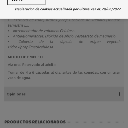
hombres como en mujeres.
Declaración de cookies actualizada por última vez el:
20/06/2022
COMPOSICIÓN
Extracto de fruto, brotes y hojas cocidos de Tribulus (Tribulus
terrestris L.).
Incrementador de volumen: Celulosa.
Antiaglomerantes: Dióxido de silicio y estearato de magnesio.
Cubierta de la cápsula de origen vegetal:
Hidroxipropilmetilcelulosa.
MODO DE EMPLEO
Vía oral. Reservado al adulto.
Tomar de 4 a 6 cápsulas al día, antes de las comidas, con un gran
vaso de agua.
Opiniones
PRODUCTOS RELACIONADOS