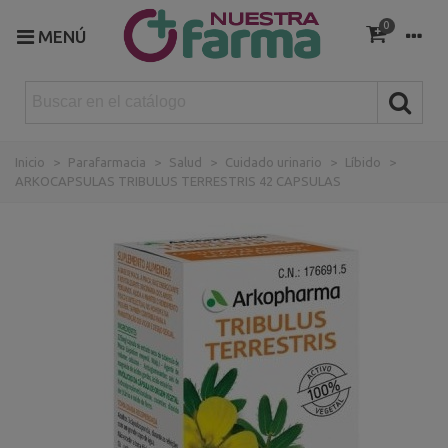
0
MENÚ
Inicio
>
Parafarmacia
>
Salud
>
Cuidado urinario
>
Líbido
>
ARKOCAPSULAS TRIBULUS TERRESTRIS 42 CAPSULAS