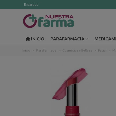
Encargos
INICIO
PARAFARMACIA
MEDICAM
Inicio
>
Parafarmacia
>
Cosmética y Belleza
>
Facial
>
Ma