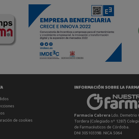
TA
INFORMACIÓN SOBRE LA FARM
didos
ecciones
tos
Farmacia Cabrera
Ldo. Demetrio 
uración de cookies
Tordera (Colegiado nº 1287) Colegio
de Farmacéuticos de Córdoba.
DNI 30510339B. NICA 5064