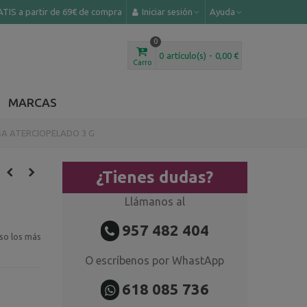
TIS a partir de 69€ de compra
Iniciar sesión
Ayuda
0
0
artículo(s)
-
0,00 €
Carro
MARCAS
A ATERCIOPELADO 3 G
¿Tienes dudas?
Llámanos al
957 482 404
uso los más
O escríbenos por WhastApp
618 085 736