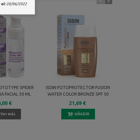
el:
20/06/2022
OTOTYPE SPIDER
ISDIN FOTOPROTECTOR FUSION
HELIOCA
A FACIAL 30 ML
WATER COLOR BRONZE SPF 50
LIG
50 ML
,00 €
21,69 €
Ver más
AÑADIR