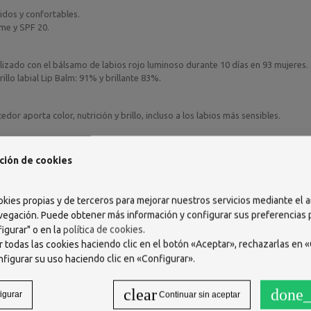
idos y confortables.
ume y SPF 20.
lizado con el bálsamo de labios rojo luminoso durante 10 días en 93 mujeres.
llo labial Lip Balm: 91% y brillante 83%.
or aporta color, nutrición y brillo, incluso a los labios más sensibles.
zando por el labio inferior.
ción de cookies
okies propias y de terceros para mejorar nuestros servicios mediante el a
vegación. Puede obtener más información y configurar sus preferencias
 BIS-DIGLYCERYL POLYACYLADIPATE-2. ISOPROPYL MYRISTATE. C18-36 ACID
igurar" o en la
política de cookies
.
INE WAX. BIS- ETHYLHEXYLOXYPHENOL METHOXYPHENYL TRIAZINE.
 todas las cookies haciendo clic en el botón «Aceptar», rechazarlas en «
XYL TRIAZONE. BLUE 1 LAKE (CI 42090). GLYCERIN. GLYCERYL CAPRYLATE
nfigurar su uso haciendo clic en «Configurar».
DE (CI 77891). TOCOPHERYL ACETATE.
clear
done_
igurar
Continuar sin aceptar