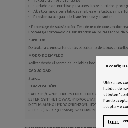
Textura cremosa y fundente
Cuidado oleo-nutritivo para unos labios nutridos, proteg
Alta tolerancia para labios sensibles e irritados: sin perf
Resistencia al agua, a la transferencia y al sudor.
* Porcentaje de satisfacción. Test de uso de consumidor rea
Porcentajes promedio de satisfacción en los tres tonos de bri
FUNCIÓN
De textura cremosa fundente, el bálsamo de labios embelleced
MODO DE EMPLEO
Aplicar desde el centro de los labios hacia el exterior, comen
Tu configura
CADUCIDAD
3 años.
Utilizamos co
COMPOSICIÓN
hábitos de na
CAPRYLIC/CAPRIC TRIGLYCERIDE. TRIDECYL TRIMELLITATE.
el botón "conf
ESTER. SYNTHETIC WAX. HYDROGENATED MICROCRYSTALL
Puede aceptar
DIETHYLAMINO HYDROXYBENZOYL HEXYL BENZOATE. ETHYLHE
aceptar» o co
(CI 15850). RED 7 (CI 15850). SACCHARIN. TITANIUM DIOXI
tune
Conf