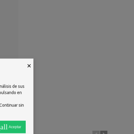
×
nálisis de sus
 pulsando en
 GLYCOL
Continuar sin
. RED 6
all
Aceptar