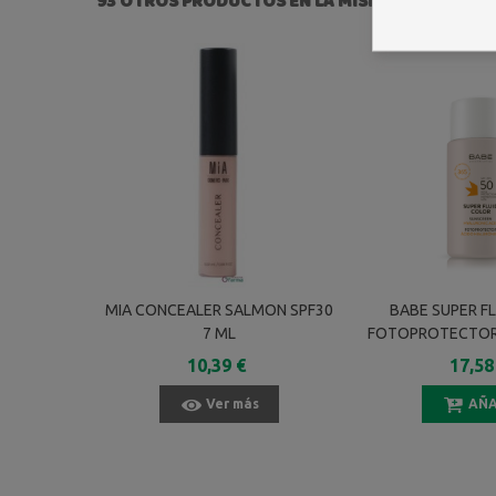
93 OTROS PRODUCTOS EN LA MISMA CATEGORÍA:
MIA CONCEALER SALMON SPF30
BABE SUPER F
7 ML
FOTOPROTECTOR 
10,39 €
17,58
Ver más
AÑA