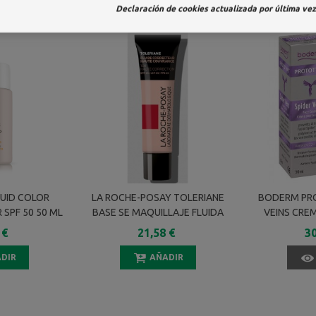
Declaración de cookies actualizada por última vez 
LUID COLOR
LA ROCHE-POSAY TOLERIANE
BODERM PR
SPF 50 50 ML
BASE SE MAQUILLAJE FLUIDA
VEINS CREM
CORRECTORA DE ALTA
 €
21,58 €
30
COBERTURA N13 30ML
DIR
AÑADIR