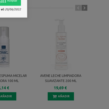
all
Aceptar
el:
20/06/2022
ESPUMA MICELAR
AVENE LECHE LIMPIADORA
CERA
DORA 100 ML
SUAVIZANTE 200 ML
HIDRATA
,14 €
19,69 €
AÑADIR
AÑADIR