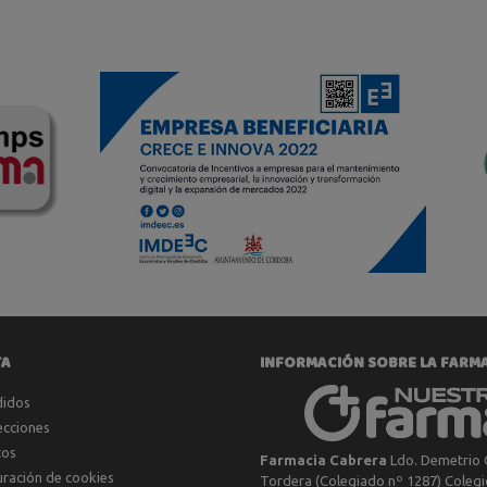
TA
INFORMACIÓN SOBRE LA FARM
didos
ecciones
tos
Farmacia Cabrera
Ldo. Demetrio 
uración de cookies
Tordera (Colegiado nº 1287) Colegio