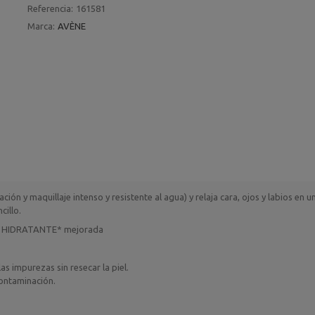
Referencia:
161581
Marca:
AVÈNE
ción y maquillaje intenso y resistente al agua) y relaja cara, ojos y labios en u
cillo.
e HIDRATANTE* mejorada
s impurezas sin resecar la piel.
contaminación.