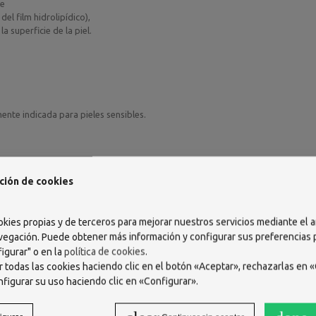
ne
el film hidrolipídico),
a superficie de la piel.
ente indicada para pieles sensibles.
ción de cookies
okies propias y de terceros para mejorar nuestros servicios mediante el a
vegación. Puede obtener más información y configurar sus preferencias
igurar" o en la
política de cookies
.
 todas las cookies haciendo clic en el botón «Aceptar», rechazarlas en «
E GLYCOL. PEG-6 CAPRYLIC/CAPRIC GLYCERIDES. CETRIMONIUM BROMIDE.
nfigurar su uso haciendo clic en «Configurar».
GENATED CASTOR OIL. SCLEROTIUM GUM. SODIUM CHLORIDE