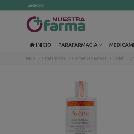
Encargos
INICIO
PARAFARMACIA
MEDICAM
Inicio
>
Parafarmacia
>
Cosmética y Belleza
>
Facial
>
Li