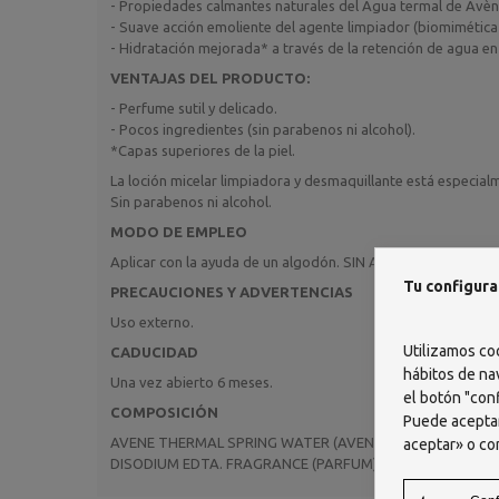
- Propiedades calmantes naturales del Agua termal de Avè
- Suave acción emoliente del agente limpiador (biomimética d
- Hidratación mejorada* a través de la retención de agua en l
VENTAJAS DEL PRODUCTO:
- Perfume sutil y delicado.
- Pocos ingredientes (sin parabenos ni alcohol).
*Capas superiores de la piel.
La loción micelar limpiadora y desmaquillante está especialm
Sin parabenos ni alcohol.
MODO DE EMPLEO
Aplicar con la ayuda de un algodón. SIN ACLARADO.
Tu configura
PRECAUCIONES Y ADVERTENCIAS
Uso externo.
Utilizamos co
CADUCIDAD
hábitos de na
Una vez abierto 6 meses.
el botón "conf
COMPOSICIÓN
Puede aceptar
AVENE THERMAL SPRING WATER (AVENE AQUA). PENTYLEN
aceptar» o co
DISODIUM EDTA. FRAGRANCE (PARFUM). PEG-40. HYDRO