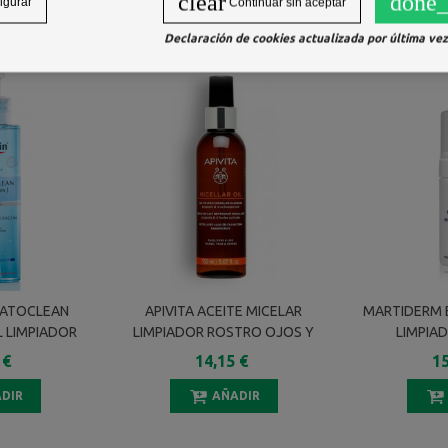
clear
done_
igurar
Continuar sin aceptar
A:
Declaración de cookies actualizada por última vez 
MATOCLEAN
APIVITA ACEITE MICELAR
MARTIDERM 
L LIMPIADOR
LIMPIADOR ROSTRO OJOS Y
LIMPIA
00 ML
LABIOS - MICELLAR OIL 150 ML
 €
14,15 €
15
DIR
AÑADIR