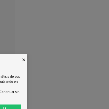
×
nálisis de sus
 pulsando en
Continuar sin