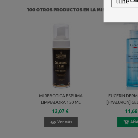
tune
Conf
100 OTROS PRODUCTOS EN LA MISMA CATEGORÍ
MI REBOTICA ESPUMA
EUCERIN DER
LIMPIADORA 150 ML
[HYALURON] GE
FACIAL 2
12,07 €
11,68
Ver más
AÑA