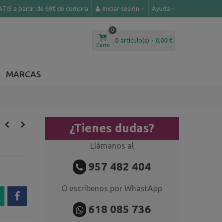
TIS a partir de 69€ de compra
Iniciar sesión
Ayuda
0
0
artículo(s)
-
0,00 €
Carro
MARCAS
¿Tienes dudas?
Llámanos al
957 482 404
O escríbenos por WhastApp
618 085 736