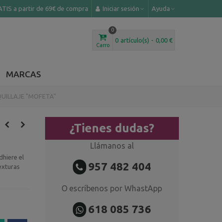
TIS a partir de 69€ de compra
Iniciar sesión
Ayuda
0
0
artículo(s)
-
0,00 €
Carro
MARCAS
UILLAJE "MOFETA"
¿Tienes dudas?
Llámanos al
dhiere el
957 482 404
exturas
O escríbenos por WhastApp
618 085 736