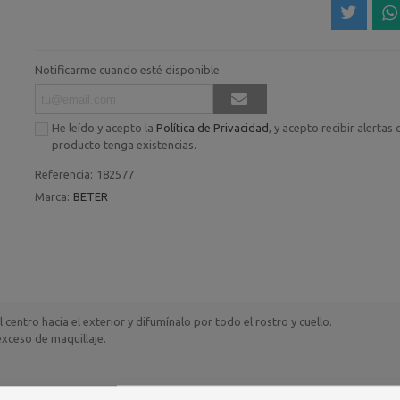
Notificarme cuando esté disponible
He leído y acepto la
Política de Privacidad
, y acepto recibir alertas
producto tenga existencias.
Referencia:
182577
Marca:
BETER
centro hacia el exterior y difumínalo por todo el rostro y cuello.
exceso de maquillaje.