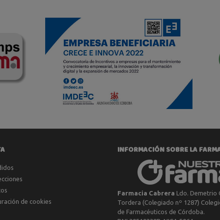
TA
INFORMACIÓN SOBRE LA FARM
didos
ecciones
tos
Farmacia Cabrera
Ldo. Demetrio 
uración de cookies
Tordera (Colegiado nº 1287) Colegio
de Farmacéuticos de Córdoba.