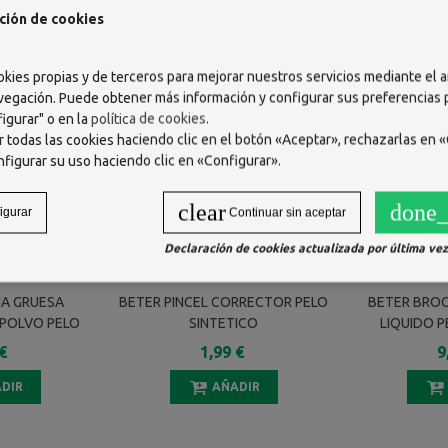
ción de cookies
okies propias y de terceros para mejorar nuestros servicios mediante el a
vegación. Puede obtener más información y configurar sus preferencias
igurar" o en la
política de cookies
.
 todas las cookies haciendo clic en el botón «Aceptar», rechazarlas en «
nfigurar su uso haciendo clic en «Configurar».
clear
done_
igurar
Continuar sin aceptar
Declaración de cookies actualizada por última vez 
A GRUESA
BETER PINCEL CORRECTOR PELO
BETER BRO
 POLVO PELO
SINTETICO
LIQUIDO P
,5 CM
€
1,99 €
9
DIR
AÑADIR