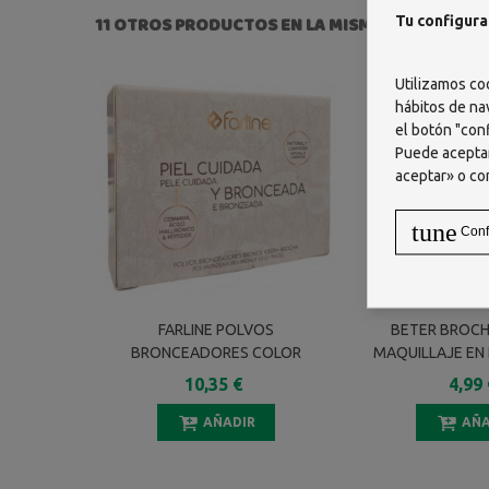
Tu configura
11 OTROS PRODUCTOS EN LA MISMA CATEGORÍA:
Utilizamos co
hábitos de na
el botón "conf
Puede aceptar
aceptar» o co
tune
Conf
FARLINE POLVOS
BETER BROCH
BRONCEADORES COLOR
MAQUILLAJE EN
BRONCE 9.5 G + BROCHA
CABRA 18
10,35 €
4,99 
AÑADIR
AÑA