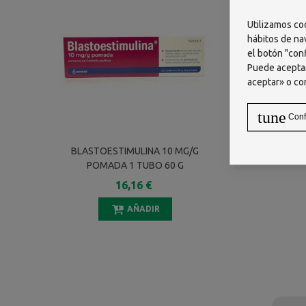
Utilizamos co
hábitos de na
el botón "conf
Puede aceptar
aceptar» o co
tune
Conf
BLASTOESTIMULINA 10 MG/G
POMADA 1 TUBO 60 G
16,16 €
AÑADIR