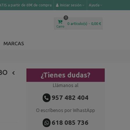
TIS a partir de 69€ de compra
Iniciar sesión
Ayuda
0
0
artículo(s)
-
0,00 €
Carro
MARCAS
BO
¿Tienes dudas?
Llámanos al
957 482 404
O escríbenos por WhastApp
618 085 736