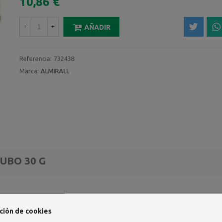
10,86 €
-
+
AÑADIR
Referencia:
732438
Marca:
ALMIRALL
UBO 30 G
ción de cookies