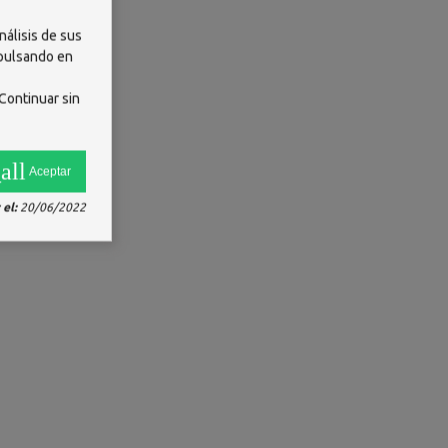
nálisis de sus
 pulsando en
Continuar sin
all
Aceptar
el:
20/06/2022