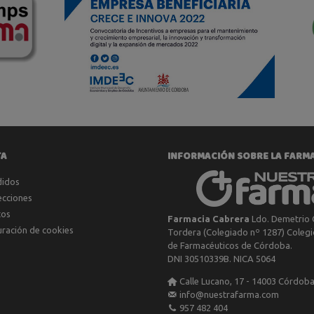
TA
INFORMACIÓN SOBRE LA FARM
didos
ecciones
tos
Farmacia Cabrera
Ldo. Demetrio 
uración de cookies
Tordera (Colegiado nº 1287) Colegio
de Farmacéuticos de Córdoba.
DNI 30510339B. NICA 5064
Calle Lucano, 17 - 14003 Córdob
info@nuestrafarma.com
957 482 404