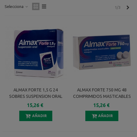
Selecciona
Sigu
1/3
ALMAX FORTE 1,5 G 24
ALMAX FORTE 750 MG 48
SOBRES SUSPENSION ORAL
COMPRIMIDOS MASTICABLES
SABOR MENTA
15,26 €
15,26 €
AÑADIR
AÑADIR