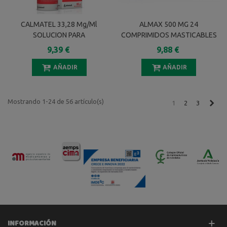
CALMATEL 33,28 Mg/ml
ALMAX 500 MG 24
SOLUCION PARA
COMPRIMIDOS MASTICABLES
PULVERIZACION CUTANEA 1
9,39 €
9,88 €
ENVASE 60 Ml
AÑADIR
AÑADIR
Mostrando 1-24 de 56 artículo(s)
Sigu
1
2
3
INFORMACIÓN