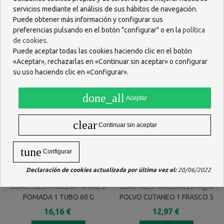
POMADA 1 TUBO 30 G
ORAL 20 STICKS 15 ML
servicios mediante el análisis de sus hábitos de navegación.
SABOR MELOCOTON
10,86 €
11,41 €
Puede obtener más información y configurar sus
preferencias pulsando en el botón "configurar" o en la
política
AÑADIR
AÑADIR
de cookies
.
Puede aceptar todas las cookies haciendo clic en el botón
«Aceptar», rechazarlas en «Continuar sin aceptar» o configurar
su uso haciendo clic en «Configurar».
done_all
Aceptar
clear
Continuar sin aceptar
tune
Configurar
Declaración de cookies actualizada por última vez el:
20/06/2022
BLASTOESTIMULINA 10 MG/G
BLASTOESTIMULINA 20 Mg/g
POMADA 1 TUBO 60 G
POLVO CUTANEO 1 FRASCO 5
G
16,16 €
12,97 €