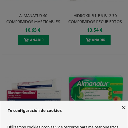
ALMANATUR 40
HIDROXIL B1-B6-B12 30
COMPRIMIDOS MASTICABLES
COMPRIMIDOS RECUBIERTOS
SABOR MENTA
10,65 €
13,54 €
AÑADIR
AÑADIR
×
Tu configuración de cookies
BLASTOESTIMULINA
ALMANATUR SUSPENSION
Utilizamos cookies propias y de terceros para mejorar nuestros