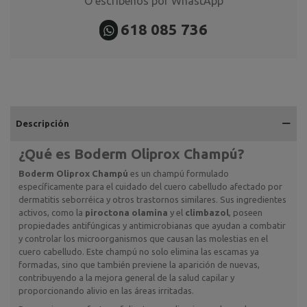
O escríbenos por WhastApp
618 085 736
Descripción
¿Qué es
Boderm Oliprox Champú
?
Boderm Oliprox Champú
es un champú formulado
específicamente para el cuidado del cuero cabelludo afectado por
dermatitis seborréica y otros trastornos similares. Sus ingredientes
activos, como la
piroctona olamina
y el
climbazol
, poseen
propiedades antifúngicas y antimicrobianas que ayudan a combatir
y controlar los microorganismos que causan las molestias en el
cuero cabelludo. Este champú no solo elimina las escamas ya
formadas, sino que también previene la aparición de nuevas,
contribuyendo a la mejora general de la salud capilar y
proporcionando alivio en las áreas irritadas.