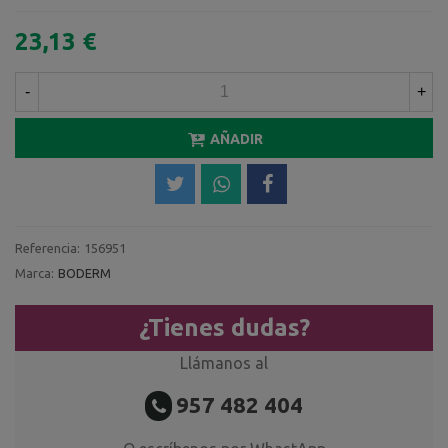
23,13 €
-
+
AÑADIR
Referencia:
156951
Marca:
BODERM
¿Tienes dudas?
Llámanos al
957 482 404