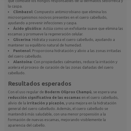
que combate los hongos responsables de la dermatitis seborréica y
la caspa.
Climbazol
: Compuesto antimicrobiano que elimina los
microorganismos nocivos presentes en el cuero cabelludo,
ayudando a prevenir infecciones y caspa.
Ácido glicólico
: Actúa como un exfoliante suave que elimina las
escamas y promueve la regeneración celular.
Glicerina
: Hidrata y suaviza el cuero cabelludo, ayudando a
mantener su equilibrio natural de humedad.
Pantenol
: Proporciona hidratación y alivio a las zonas irritadas
del cuero cabelludo.
Alantoína
: Con propiedades calmantes, reduce la irritación y
acelera el proceso de curación de las zonas dañadas del cuero
cabelludo.
Resultados esperados
Con el uso regular de
Boderm Oliprox Champú
, se espera una
reducción significativa de las escamas
en el cuero cabelludo,
alivio de la
irritación y picazón
, y una mejora en la hidratación
general del cuero cabelludo. Además, el cuero cabelludo se
mantendrá más saludable, con una menor propensión a la
formación de nuevas escamas, mejorando visiblemente la
apariencia del cabello.