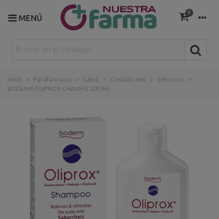
0
MENÚ
Inicio
>
Parafarmacia
>
Salud
>
Cuidado piel
>
Seborrea
>
BODERM OLIPROX CHAMPU 200 ML