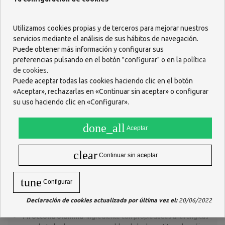
indicaciones de un profesional de la salud. Puede combinarse con
otros tratamientos tópicos o champús hidratantes para optimizar
los resultados.
Utilizamos cookies propias y de terceros para mejorar nuestros
¿Qué beneficios tiene su uso?
servicios mediante el análisis de sus hábitos de navegación.
Puede obtener más información y configurar sus
Alivio de los síntomas de la dermatitis seborréica
: Elimina
preferencias pulsando en el botón "configurar" o en la
política
y previene la formación de escamas en la piel o en el cuero
de cookies
.
cabelludo, combatiendo la caspa y reduciendo la irritación.
Puede aceptar todas las cookies haciendo clic en el botón
Propiedades antifúngicas y antimicrobianas
: La
«Aceptar», rechazarlas en «Continuar sin aceptar» o configurar
combinación de
piroctona olamina
y
climbazol
ayuda a eliminar
su uso haciendo clic en «Configurar».
los microorganismos que causan la caspa y otros trastornos.
Hidratación y calma en áreas irritadas
: Contiene
ingredientes hidratantes como la
glicerina
y el
pantenol
, que
done_all
Aceptar
mantienen el cuero cabelludo hidratado y protegido.
Exfoliación suave
: Gracias al
ácido glicólico
, el champú
clear
exfolia suavemente el cuero cabelludo, promoviendo la
Continuar sin aceptar
regeneración celular y evitando la acumulación de escamas.
Fórmula equilibrada
: Adecuado para todo tipo de cuero
tune
cabelludo, incluidas las pieles sensibles.
Configurar
Composición
Declaración de cookies actualizada por última vez el:
20/06/2022
Piroctona olamina
: Ingrediente con propiedades antifúngicas