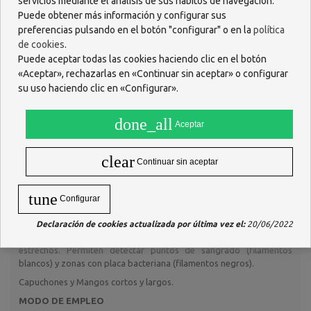
servicios mediante el análisis de sus hábitos de navegación.
La innovadora fabricación con filamentos de Tynex de alta calidad
Puede obtener más información y configurar sus
ofrece un mayor cuidado de las encías, ya que su diseño a doble
preferencias pulsando en el botón "configurar" o en la
política
color permite que los filamentos blancos detecten los puntos de
de cookies
.
sangrado y que los negros revelen la presencia de biofilm
Puede aceptar todas las cookies haciendo clic en el botón
interdental. El alambre, de acero inoxidable, está recubierto de
«Aceptar», rechazarlas en «Continuar sin aceptar» o configurar
Poliuretano (material plástico), para proteger mejor la encía,
su uso haciendo clic en «Configurar».
dientes e implantes. El cepillo, además, posee un capuchón
protector que permite transportarlo cómodamente.
done_all
Aceptar
DESCRIPCIÓN
Tipo de cepillo: Interdental.
clear
Continuar sin aceptar
Tamaño: Micro
Forma de la cabeza: Cilíndrico
tune
Configurar
Material de las fibras: Tynex.
Dureza: Suave.
Declaración de cookies actualizada por última vez el:
20/06/2022
Características particulares: Limpieza de espacios interdentales
estrechos. Permiten detectar puntos de sangrado (filamentos
blancos) y zonas con placa bacteriana (filamentos negros).
Capuchones y Mangos cortos y largos.
MODO DE EMPLEO