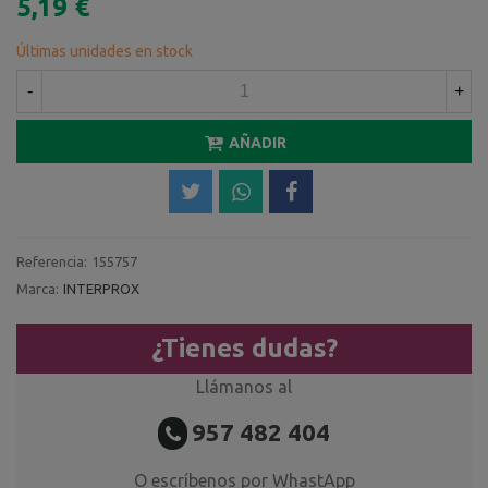
5,19 €
Últimas unidades en stock
-
+
AÑADIR
Referencia:
155757
Marca:
INTERPROX
¿Tienes dudas?
Llámanos al
957 482 404
O escríbenos por WhastApp