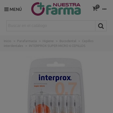
0
MENÚ
Inicio
>
Parafarmacia
>
Higiene
>
Bucodental
>
Cepillos
interdentales
>
INTERPROX SUPER MICRO 6 CEPILLOS