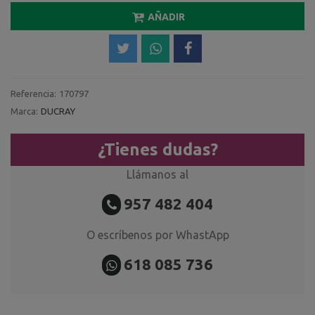
AÑADIR
Referencia:
170797
Marca:
DUCRAY
¿Tienes dudas?
Llámanos al
957 482 404
O escríbenos por WhastApp
618 085 736