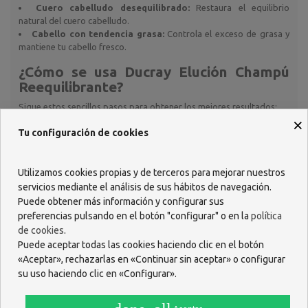
Cuero cabelludo desequilibrado:
Restaura el equilibrio
natural del cuero cabelludo.
Cabello con tendencia grasa:
Controla el exceso de grasa y
mantiene tu cabello fresco.
¿Cómo se usa Ducray Elución Champú
Reequilibrante?
Sigue estos sencillos pasos para obtener los mejores resultados:
×
Moja tu cabello y cuero cabelludo.
Tu configuración de cookies
Aplica una cantidad adecuada de champú y masajea
suavemente para formar espuma.
Deja que actúe durante unos minutos.
Utilizamos cookies propias y de terceros para mejorar nuestros
Enjuaga bien con agua tibia.
servicios mediante el análisis de sus hábitos de navegación.
Úsalo según sea necesario, siguiendo las recomendaciones
Puede obtener más información y configurar sus
de tu dermatólogo.
preferencias pulsando en el botón "configurar" o en la
política
¿Cuáles son los beneficios del uso de
de cookies
.
Ducray Elución Champú Reequilibrante?
Puede aceptar todas las cookies haciendo clic en el botón
«Aceptar», rechazarlas en «Continuar sin aceptar» o configurar
El uso de este champú ofrece varios beneficios:
su uso haciendo clic en «Configurar».
Eliminación de la caspa:
Ayuda a eliminar la caspa y prevenir
su reaparición.