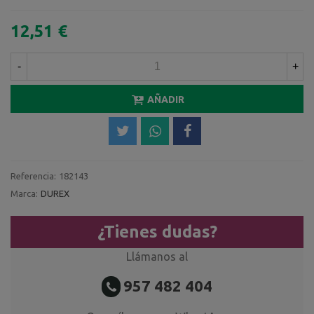
12,51 €
-
+
AÑADIR
Referencia:
182143
Marca:
DUREX
¿Tienes dudas?
Llámanos al
957 482 404