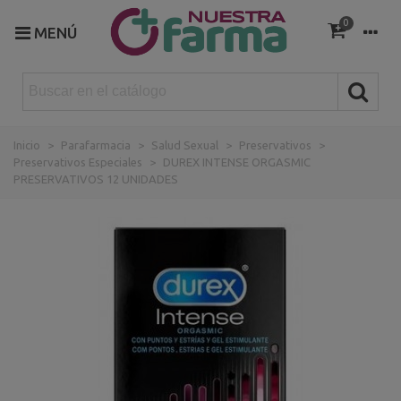
0
MENÚ
Inicio
>
Parafarmacia
>
Salud Sexual
>
Preservativos
>
Preservativos Especiales
>
DUREX INTENSE ORGASMIC
PRESERVATIVOS 12 UNIDADES