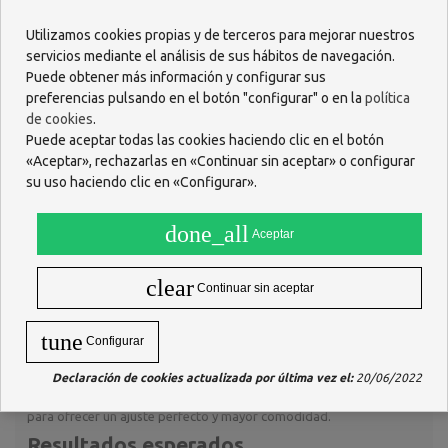
¿Qué beneficios tiene su uso?
Utilizamos cookies propias y de terceros para mejorar nuestros
Mayor estimulación:
Gracias a su textura con puntos y estrías,
servicios mediante el análisis de sus hábitos de navegación.
Durex Intense Orgasmic Preservativos
maximizan las
Puede obtener más información y configurar sus
sensaciones durante la relación.
preferencias pulsando en el botón "configurar" o en la
política
Efectos estimulantes:
El gel
Desirex
añade una experiencia
de cookies
.
única de calor, frescor o un suave hormigueo para ambos.
Puede aceptar todas las cookies haciendo clic en el botón
Comodidad y ajuste perfecto:
Su forma anatómica
Easy-On
«Aceptar», rechazarlas en «Continuar sin aceptar» o configurar
facilita la colocación y asegura un ajuste cómodo.
Alta calidad y confianza:
Superan los estándares
su uso haciendo clic en «Configurar».
internacionales de calidad y cuentan con la confianza de millones de
personas en todo el mundo.
done_all
Aceptar
Amigables con el medio ambiente:
Fabricados con látex
extraído de manera responsable y embalados en cartón sostenible.
clear
Continuar sin aceptar
Composición
Durex Intense Orgasmic Preservativos
están hechos de
látex
tune
de caucho natural
, con un diseño transparente y lubricado.
Configurar
Incorporan el exclusivo gel
Desirex
, que añade sensaciones de
Declaración de cookies actualizada por última vez el:
20/06/2022
calor, frescor o un suave hormigueo, potenciando la experiencia de
placer. Además, cuentan con tecnología
Pleasure Fit
, diseñada
para ofrecer un ajuste perfecto y mayor comodidad.
Resultados esperados