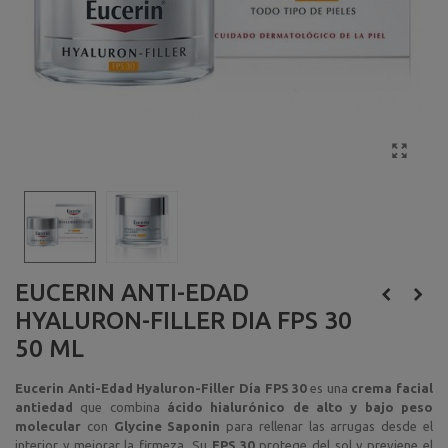
EUCERIN ANTI-EDAD
HYALURON-FILLER DIA FPS 30
50 ML
Eucerin Anti-Edad Hyaluron-Filler Día FPS 30
es una
crema facial
antiedad
que combina
ácido hialurónico de alto y bajo peso
molecular
con
Glycine Saponin
para rellenar las arrugas desde el
interior y mejorar la firmeza. Su
FPS 30
protege del sol y previene el