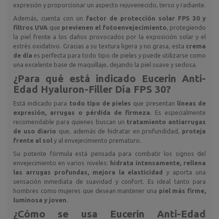
expresión y proporcionar un aspecto rejuvenecido, terso y radiante.
Además, cuenta con un
factor de protección solar FPS 30 y
filtros UVA
que
previenen el fotoenvejecimiento
, protegiendo
la piel frente a los daños provocados por la exposición solar y el
estrés oxidativo. Gracias a su textura ligera y no grasa, esta
crema
de día
es perfecta para todo tipo de pieles y puede utilizarse como
una excelente base de maquillaje, dejando la piel suave y sedosa.
¿Para qué está indicado
Eucerin Anti-
Edad Hyaluron-Filler Día FPS 30
?
Está indicado para
todo tipo de pieles
que presentan
líneas de
expresión, arrugas o pérdida de firmeza
. Es especialmente
recomendable para quienes buscan un
tratamiento antiarrugas
de uso diario
que, además de hidratar en profundidad,
proteja
frente al sol
y al envejecimiento prematuro.
Su potente fórmula está pensada para combatir los signos del
envejecimiento en varios niveles:
hidrata intensamente, rellena
las arrugas profundas, mejora la elasticidad
y aporta una
sensación inmediata de suavidad y confort. Es ideal tanto para
hombres como mujeres que desean mantener una
piel más firme,
luminosa y joven
.
¿Cómo se usa
Eucerin Anti-Edad