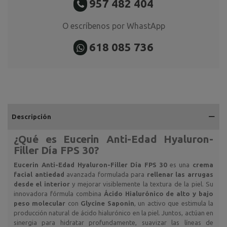
957 482 404
O escríbenos por WhastApp
618 085 736
Descripción
¿Qué es
Eucerin Anti-Edad Hyaluron-
Filler Día FPS 30
?
Eucerin Anti-Edad Hyaluron-Filler Día FPS 30
es una
crema
facial antiedad
avanzada formulada para
rellenar las arrugas
desde el interior
y mejorar visiblemente la textura de la piel. Su
innovadora fórmula combina
Ácido Hialurónico de alto y bajo
peso molecular
con
Glycine Saponin
, un activo que estimula la
producción natural de ácido hialurónico en la piel. Juntos, actúan en
sinergia para hidratar profundamente, suavizar las líneas de