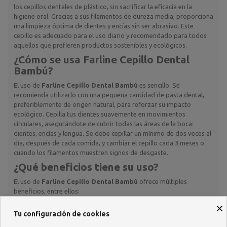
los cepillos dentales de plástico, sin sacrificar la eficacia en la
higiene oral. Gracias a sus filamentos de dureza media, proporciona
una limpieza óptima de dientes y encías sin ser abrasivo. Este
cepillo es adecuado para el uso diario y recomendado para todos
aquellos que prefieren productos sostenibles y ecológicos.
¿Cómo se usa
Farline Cepillo Dental
Bambú
?
El uso de
Farline Cepillo Dental Bambú
es sencillo. Se
recomienda utilizarlo con una pequeña cantidad de pasta dental,
preferiblemente de origen natural, para reforzar su impacto
ecológico. Cepilla tus dientes suavemente en movimientos
circulares, asegurándote de cubrir todas las áreas de la boca:
dientes, encías y lengua. Se debe cepillar un mínimo de dos veces al
día, después de cada comida, y cambiar el cepillo cada 3 meses o
cuando los filamentos muestren signos de desgaste.
¿Qué beneficios tiene su uso?
El uso de
Farline Cepillo Dental Bambú
ofrece múltiples
beneficios, entre ellos:
×
Contribuye a la
reducción de residuos plásticos
, ya que su
Tu configuración de cookies
mango es biodegradable y fabricado con bambú, una materia
prima renovable.