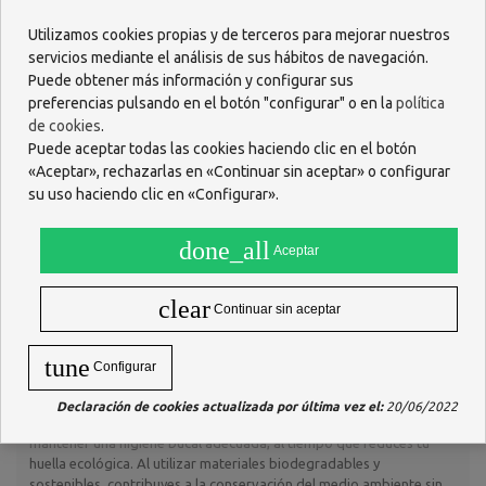
Sus filamentos de
Nylon 6 libres de BPA
son más respetuosos
Utilizamos cookies propias y de terceros para mejorar nuestros
con la salud y el medio ambiente, y se biodegradan más
servicios mediante el análisis de sus hábitos de navegación.
rápidamente que los plásticos convencionales.
Puede obtener más información y configurar sus
Diseño ergonómico y minimalista, adecuado para una limpieza
bucal completa.
preferencias pulsando en el botón "configurar" o en la
política
Disponible en 4 colores (verde, rosa, amarillo y azul), ofreciendo
de cookies
.
una opción atractiva y personalizada.
Puede aceptar todas las cookies haciendo clic en el botón
Dureza media
, ideal para proporcionar una limpieza eficaz sin
«Aceptar», rechazarlas en «Continuar sin aceptar» o configurar
dañar las encías o esmalte dental.
su uso haciendo clic en «Configurar».
Composición
done_all
Aceptar
Farline Cepillo Dental Bambú
está compuesto por los siguientes
materiales:
clear
Continuar sin aceptar
Mango de bambú
, biodegradable y ecológico.
Filamentos de Nylon 6
, libres de BPA, que se biodegradan
más rápido que los plásticos tradicionales.
tune
Configurar
Resultados esperados
Declaración de cookies actualizada por última vez el:
20/06/2022
El uso continuado de
Farline Cepillo Dental Bambú
te permitirá
mantener una higiene bucal adecuada, al tiempo que reduces tu
huella ecológica. Al utilizar materiales biodegradables y
sostenibles, contribuyes a la conservación del medio ambiente sin