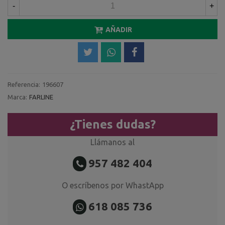
-
+
AÑADIR
Referencia:
196607
Marca:
FARLINE
¿Tienes dudas?
Llámanos al
957 482 404
O escríbenos por WhastApp
618 085 736