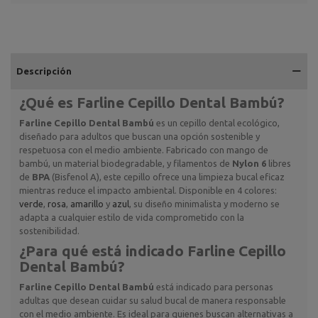
Descripción
¿Qué es
Farline Cepillo Dental Bambú
?
Farline Cepillo Dental Bambú
es un cepillo dental ecológico,
diseñado para adultos que buscan una opción sostenible y
respetuosa con el medio ambiente. Fabricado con mango de
bambú, un material biodegradable, y filamentos de
Nylon 6
libres
de
BPA
(Bisfenol A), este cepillo ofrece una limpieza bucal eficaz
mientras reduce el impacto ambiental. Disponible en 4 colores:
verde
,
rosa
,
amarillo
y
azul
, su diseño minimalista y moderno se
adapta a cualquier estilo de vida comprometido con la
sostenibilidad.
¿Para qué está indicado
Farline Cepillo
Dental Bambú
?
Farline Cepillo Dental Bambú
está indicado para personas
adultas que desean cuidar su salud bucal de manera responsable
con el medio ambiente. Es ideal para quienes buscan alternativas a