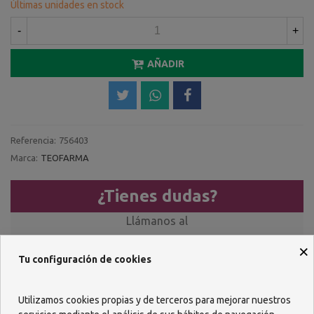
Últimas unidades en stock
-
+
AÑADIR
Referencia:
756403
Marca:
TEOFARMA
¿Tienes dudas?
Llámanos al
957 482 404
×
Tu configuración de cookies
O escríbenos por WhastApp
Utilizamos cookies propias y de terceros para mejorar nuestros
618 085 736