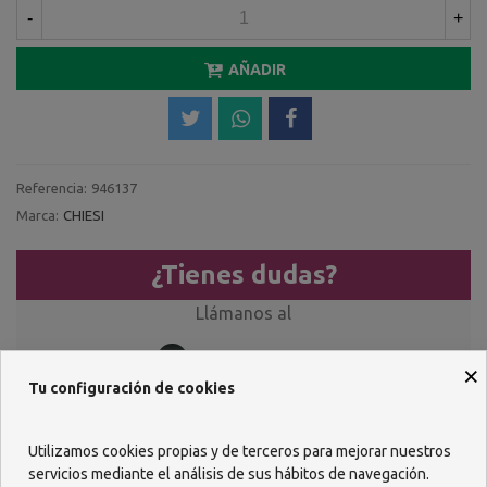
-
+
AÑADIR
Referencia:
946137
Marca:
CHIESI
¿Tienes dudas?
Llámanos al
957 482 404
×
Tu configuración de cookies
O escríbenos por WhastApp
618 085 736
Utilizamos cookies propias y de terceros para mejorar nuestros
servicios mediante el análisis de sus hábitos de navegación.