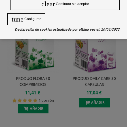
clear
Continuar sin aceptar
tune
Configurar
Declaración de cookies actualizada por última vez el:
20/06/2022
PRODUO FLORA 30
PRODUO DAILY CARE 30
COMPRIMIDOS
CAPSULAS
11,41 €
17,04 €
1 opinión
AÑADIR
AÑADIR