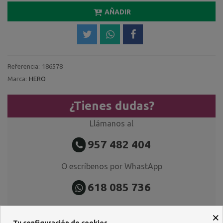
AÑADIR
Referencia:
186578
Marca:
HERO
¿Tienes dudas?
Llámanos al
957 482 404
O escríbenos por WhastApp
618 085 736
×