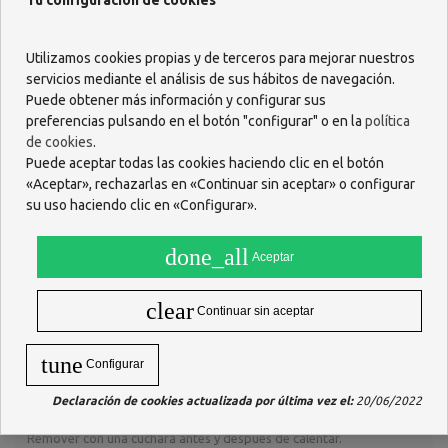
Tu configuración de cookies
Utilizamos cookies propias y de terceros para mejorar nuestros
Descripción
servicios mediante el análisis de sus hábitos de navegación.
Puede obtener más información y configurar sus
Tarrito Hero Baby Solo de Jardinera de Ternera. Sin aceite de
preferencias pulsando en el botón "configurar" o en la
política
palma, almidón, ni sal añadida. Con ingredientes 100% ecológicos,
de cookies
.
conservado de manera natural.
Puede aceptar todas las cookies haciendo clic en el botón
ACCIÓN Y DESCRIPCIÓN
«Aceptar», rechazarlas en «Continuar sin aceptar» o configurar
Alimento infantil a base de judia, patata y ternera.
su uso haciendo clic en «Configurar».
CONSERVACIÓN Y CADUCIDAD
done_all
Conservar en lugar fresco y seco. Una vez abierto, mantener en el
Aceptar
frigorífico y consumir antes de 24 horas.
INGREDIENTES
clear
Continuar sin aceptar
Vegetales ecológicos (57%)(zanahoria ecológica, patata ecológica,
tomate ecológico, judía verde ecológica y cebolla ecológica), agua
tune
Configurar
de cocción, carne de ternera ecológica (8%), arroz ecológico y
aceite de oliva virgen ecológico (1,3%).
Declaración de cookies actualizada por última vez el:
20/06/2022
MODO DE EMPLEO
Remover con una cuchara antes y después de calentar.