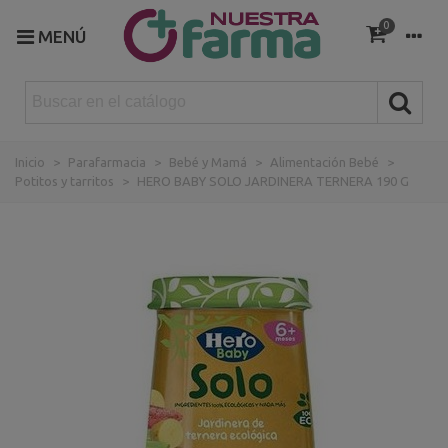
0
MENÚ
Inicio
>
Parafarmacia
>
Bebé y Mamá
>
Alimentación Bebé
>
Potitos y tarritos
>
HERO BABY SOLO JARDINERA TERNERA 190 G