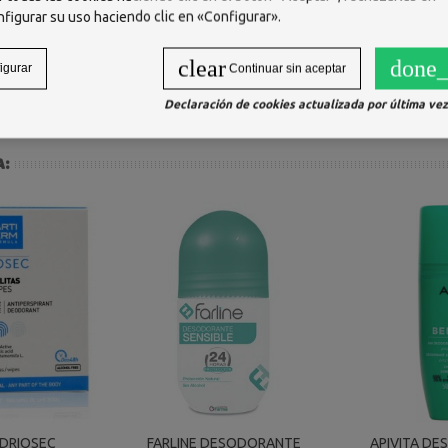
os ingredientes.
nfigurar su uso haciendo clic en «Configurar».
os ojos, la boca y la nariz.
y consulte con un médico.
clear
done_
niños.
igurar
Continuar sin aceptar
Declaración de cookies actualizada por última vez 
A:
DRIOSEC
FARLINE DESODORANTE
APIVITA D