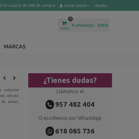
TIS a partir de 69€ de compra
Iniciar sesión
Ayuda
0
0
artículo(s)
-
0,00 €
Carro
MARCAS
¿Tienes dudas?
 solución
Llámanos al
nte efecto
 de axilas,
957 482 404
O escríbenos por WhastApp
618 085 736