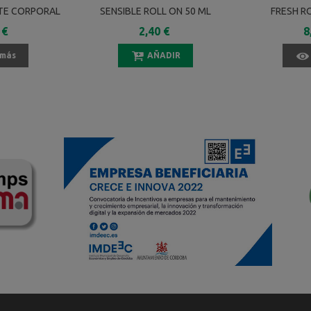
TE CORPORAL
SENSIBLE ROLL ON 50 ML
FRESH R
LITAS
 €
2,40 €
8
 más
AÑADIR