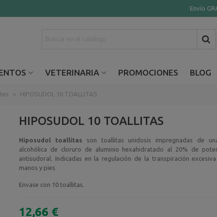
Envío GRA
ENTOS
VETERINARIA
PROMOCIONES
BLOG
tes
>
HIPOSUDOL 10 TOALLITAS
HIPOSUDOL 10 TOALLITAS
Hiposudol toallitas
son toallitas unidosis impregnadas de una
alcohólica de cloruro de aluminio hexahidratado al 20% de pote
antisudoral. Indicadas en la regulación de la transpiración excesiva
manos y pies.
Envase con 10 toallitas.
12,66 €