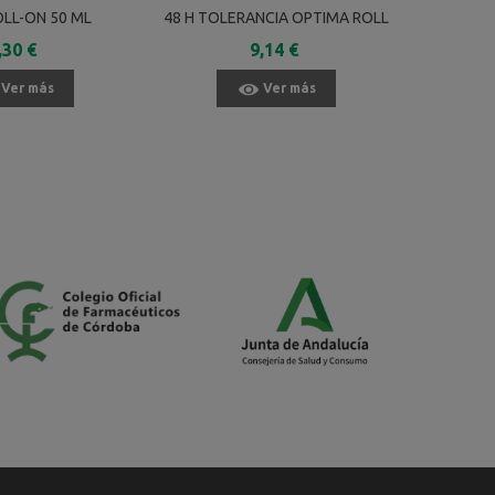
OLL-ON 50 ML
48 H TOLERANCIA OPTIMA ROLL
DES
ON 50 ML
,30 €
9,14 €
Ver más
Ver más