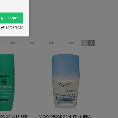
all
Aceptar
el:
20/06/2022
ESODORANTE BEE
VICHY DESODORANTE MINERAL
DR ORGA