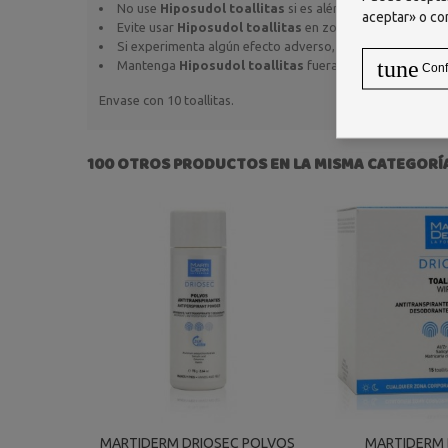
No use
Hiposudol toallitas
si es alérgico a alguno de l
aceptar» o co
Evite usar
Hiposudol toallitas
en zonas sensibles, como l
Si experimenta algún efecto adverso, interrumpa su uso 
tune
Mantenga
Hiposudol toallitas
fuera del alcance de los 
Conf
Envase con 10 toallitas.
100 OTROS PRODUCTOS EN LA MISMA CATEGORÍ
MARTIDERM DRIOSEC POLVOS
MARTIDERM 