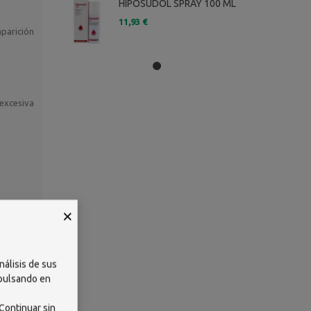
HIPOSUDOL SPRAY 100 ML
11,93 €
aparición
excesiva
×
nálisis de sus
 pulsando en
Continuar sin