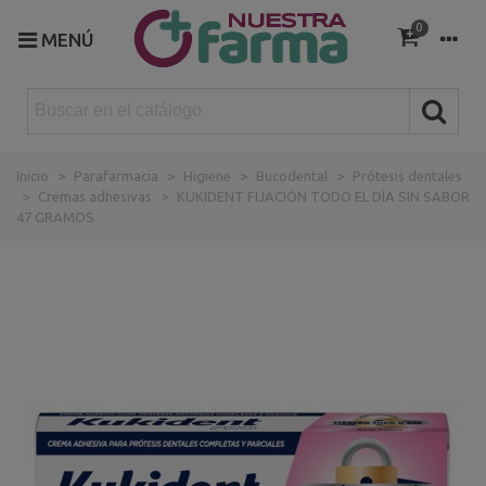
0
MENÚ
Inicio
>
Parafarmacia
>
Higiene
>
Bucodental
>
Prótesis dentales
>
Cremas adhesivas
>
KUKIDENT FIJACIÓN TODO EL DÍA SIN SABOR
47 GRAMOS