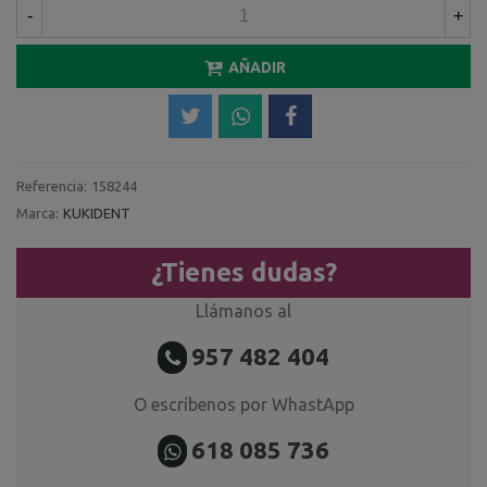
-
+
AÑADIR
Referencia:
158244
Marca:
KUKIDENT
¿Tienes dudas?
Llámanos al
957 482 404
O escríbenos por WhastApp
618 085 736