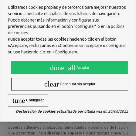
fijación completa.
Utilizamos cookies propias y de terceros para mejorar nuestros
Recuerda no aplicar una cantidad excesiva de producto. Si notas
servicios mediante el análisis de sus hábitos de navegación.
que el adhesivo rezuma fuera de la prótesis, reduce la cantidad en
Puede obtener más información y configurar sus
la siguiente aplicación.
preferencias pulsando en el botón "configurar" o en la
política
¿Qué beneficios tiene su uso?
de cookies
.
Puede aceptar todas las cookies haciendo clic en el botón
El uso de
Kukident Fijación Todo El Día Sin Sabor
proporciona
«Aceptar», rechazarlas en «Continuar sin aceptar» o configurar
una serie de beneficios que mejoran la experiencia con prótesis
dentales:
su uso haciendo clic en «Configurar».
Fijación fuerte y duradera
durante todo el día.
done_all
Mayor comodidad
gracias a su efecto almohadilla entre encía y
Aceptar
prótesis.
Sabor neutro
, que no altera el gusto de los alimentos.
clear
Continuar sin aceptar
Barrera protectora
que impide el paso de partículas de
comida bajo la dentadura.
Seguridad y confianza
al hablar, reír o masticar sin
tune
Configurar
preocupación.
Composición
Declaración de cookies actualizada por última vez el:
20/06/2022
La fórmula de
Kukident Fijación Todo El Día Sin Sabor
incluye
agentes adhesivos avanzados, humectantes y polímeros de fijación
que garantizan una
adherencia superior
y una textura suave. Su