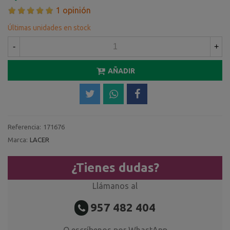
1 opinión
Últimas unidades en stock
-
+
AÑADIR
Referencia:
171676
Marca:
LACER
¿Tienes dudas?
Llámanos al
957 482 404
O escríbenos por WhastApp