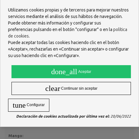
Ø 0,45mm
Utilizamos cookies propias y de terceros para mejorar nuestros
servicios mediante el análisis de sus hábitos de navegación.
Filamentos:
Puede obtener más información y configurar sus
Filamentos de Tynex de larga duración.
preferencias pulsando en el botón "configurar" o en la
política
En presencia de humedad (saliva) se hinchan para un mayor
de cookies
.
arrastre.
Puede aceptar todas las cookies haciendo clic en el botón
Filamentos que evitan dañar las superficies gingivales y dentales.
«Aceptar», rechazarlas en «Continuar sin aceptar» o configurar
su uso haciendo clic en «Configurar».
Alambre:
Alambre quirúrgico de alta resistencia a la rotura y larga
done_all
Aceptar
duración.
El alambre más fino y con la máxima fortaleza.
Recubierto totalmente de poliuretano.
clear
Continuar sin aceptar
Más higiénico, evita que las bacterias se depositen en el
bobinado del alambre.
Protege las encías y el esmalte de lesiones accidentales.
tune
Configurar
De color blanco para dar una apariencia clínica que motive el uso
en el paciente.
Declaración de cookies actualizada por última vez el:
20/06/2022
Evita el efecto galvánico sobre implantes y obturaciones
dentales al evitar el contacto metal contra metal.
Mango: