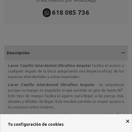
618 085 736
Descripción
Lacer Cepillo Interdental Ultrafino Angular
facilita el acceso a
cualquier ángulo de la boca asegurando una limpieza eficaz de los
espacios interdentales y zonas especiales.
Lacer Cepillo Interdental Ultrafino Angular
se caracteriza
porque su mango es angulado lo que permite un giro de hasta 90°.
Este tipo de mango facilita el agarre para llegar a las piezas más
distales y díficiles de llegar. Este modelo permite un mayor acceso a
los espacios entre molares.
Cada una de las partes del cepillo
Lacer
Interdental Ultrafino
×
Angular
está cuidada con sumo esmero para conseguir un cepillo
Tu configuración de cookies
que, además de limpiar, proteja dientes y encías, destacando las
siguientes características: