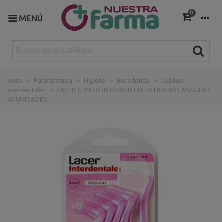
0
MENÚ
Inicio
>
Parafarmacia
>
Higiene
>
Bucodental
>
Cepillos
interdentales
>
LACER CEPILLO INTERDENTAL ULTRAFINO ANGULAR
10 UNIDADES