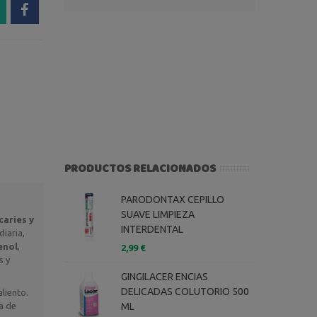
PRODUCTOS RELACIONADOS
PARODONTAX CEPILLO
SUAVE LIMPIEZA
caries y
INTERDENTAL
iaria,
enol
,
2,99 €
s y
GINGILACER ENCIAS
DELICADAS COLUTORIO 500
aliento.
a de
ML