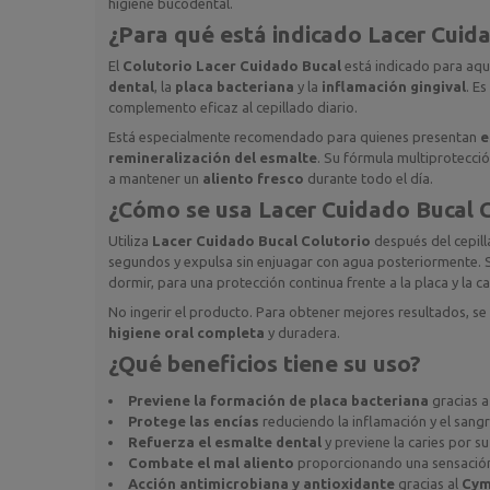
higiene bucodental.
¿Para qué está indicado
Lacer Cuida
El
Colutorio Lacer Cuidado Bucal
está indicado para aq
dental
, la
placa bacteriana
y la
inflamación gingival
. E
complemento eficaz al cepillado diario.
Está especialmente recomendado para quienes presentan
e
remineralización del esmalte
. Su fórmula multiprotecció
a mantener un
aliento fresco
durante todo el día.
¿Cómo se usa
Lacer Cuidado Bucal 
Utiliza
Lacer Cuidado Bucal Colutorio
después del cepil
segundos y expulsa sin enjuagar con agua posteriormente.
dormir, para una protección continua frente a la placa y la ca
No ingerir el producto. Para obtener mejores resultados, s
higiene oral completa
y duradera.
¿Qué beneficios tiene su uso?
Previene la formación de placa bacteriana
gracias a
Protege las encías
reduciendo la inflamación y el sangr
Refuerza el esmalte dental
y previene la caries por s
Combate el mal aliento
proporcionando una sensación 
Acción antimicrobiana y antioxidante
gracias al
Cym