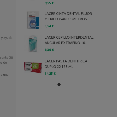
9,95 €
LACER CINTA DENTAL FLUOR
s
Y TRICLOSAN 25 METROS
5,94 €
LACER CEPILLO INTERDENTAL
e
y ayuda
ANGULAR EXTRAFINO 10...
8,36 €
rante 30
LACER PASTA DENTIFRICA
es de
DUPLO 2X125 ML
14,25 €
a una