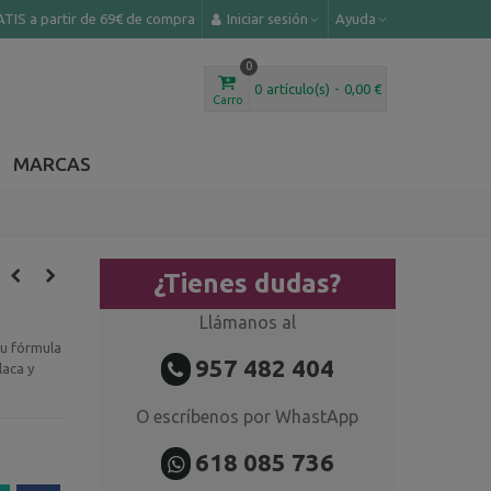
TIS a partir de 69€ de compra
Iniciar sesión
Ayuda
0
0
artículo(s)
-
0,00 €
Carro
MARCAS
¿Tienes dudas?
Llámanos al
su fórmula
957 482 404
laca y
O escríbenos por WhastApp
618 085 736