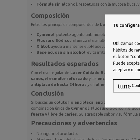
Fórmula sin alcohol
, respetuosa con la mucosa bucal y
Composición
Entre los principales componentes de
Lacer Cuidado Buca
Tu configura
Cymenol:
potente agente antimicrobiano que previene la 
Fluoruro Sódico:
refuerza el esmalte dental y multiplica
Utilizamos co
Xilitol:
ayuda a mantener el pH adecuado de la boca y pot
hábitos de na
Base acuosa sin alcohol:
evita irritaciones y es apta pa
el botón "conf
Resultados esperados
Puede aceptar
aceptar» o co
Con el uso regular de
Lacer Cuidado Bucal Colutorio
se 
sanos
, el
esmalte reforzado
y las
encías más resisten
tune
antiplaca de hasta 24 horas
y un
aliento fresco
que se p
Conf
Conclusión
Si buscas un
colutorio antiplaca, anticaries y protector
combinación única de
Cymenol
,
Fluoruro Sódico
y
Xilitol
fuerte y libre de caries
. Su agradable sabor y su fórmula s
Precauciones y advertencias
No ingerir el producto.
Mantener fuera del alcance de los niños menores de 12 a