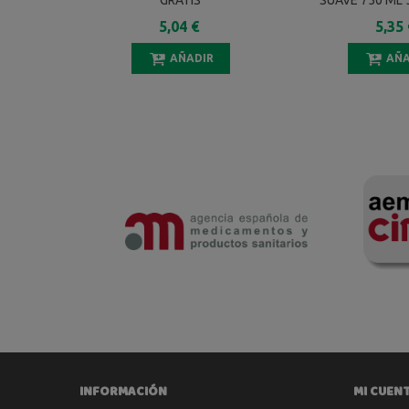
GRATIS
SUAVE 750 ML 
5,04 €
5,35 
AÑADIR
AÑA
INFORMACIÓN
MI CUEN