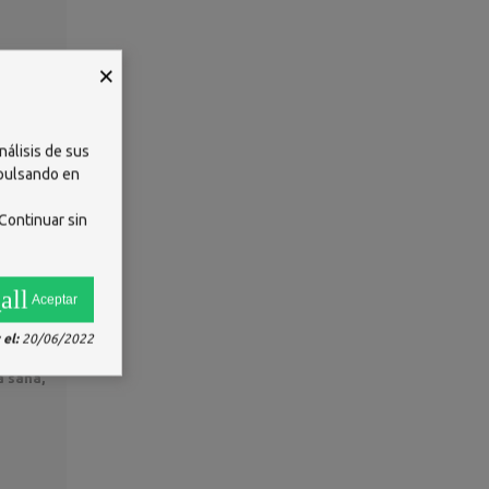
×
nálisis de sus
 pulsando en
Continuar sin
s y
tección
all
Aceptar
el:
20/06/2022
 Su
 sana,