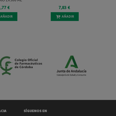
IO 2X500 ML
M
,77 €
7,83 €
AÑADIR
AÑADIR
ACIA
SÍGUENOS EN