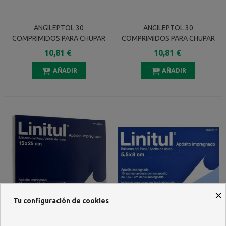
ANGILEPTOL 30
ANGILEPTOL 30
COMPRIMIDOS PARA CHUPAR
COMPRIMIDOS PARA CHUPAR
(SABOR MENTA)
(SABOR MENTA-EUCALIPTO)
10,81 €
10,81 €
AÑADIR
AÑADIR
×
Tu configuración de cookies
LINITUL CICATRIZANTE 20
LINITUL CICATRIZANTE 10