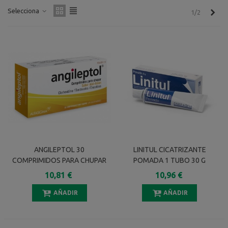
Selecciona
Sigu
1/2
ANGILEPTOL 30
LINITUL CICATRIZANTE
COMPRIMIDOS PARA CHUPAR
POMADA 1 TUBO 30 G
(SABOR MIEL-LIMON)
10,81 €
10,96 €
AÑADIR
AÑADIR