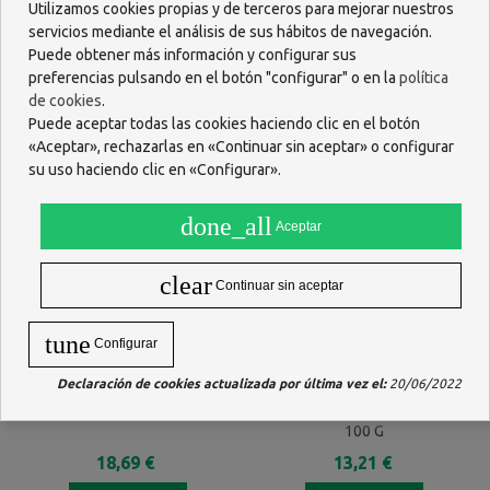
Utilizamos cookies propias y de terceros para mejorar nuestros
APOSITOS IMPREGNADOS 9 X
APOSITOS IMPREGNADOS 5,5
servicios mediante el análisis de sus hábitos de navegación.
15 Cm
X 8 Cm
17,40 €
10,97 €
Puede obtener más información y configurar sus
preferencias pulsando en el botón "configurar" o en la
política
AÑADIR
AÑADIR
de cookies
.
Puede aceptar todas las cookies haciendo clic en el botón
«Aceptar», rechazarlas en «Continuar sin aceptar» o configurar
su uso haciendo clic en «Configurar».
done_all
Aceptar
clear
Continuar sin aceptar
tune
Configurar
Declaración de cookies actualizada por última vez el:
20/06/2022
LIPER-OIL 200 ML
SATO DETERGENTE SOLIDO
100 G
18,69 €
13,21 €