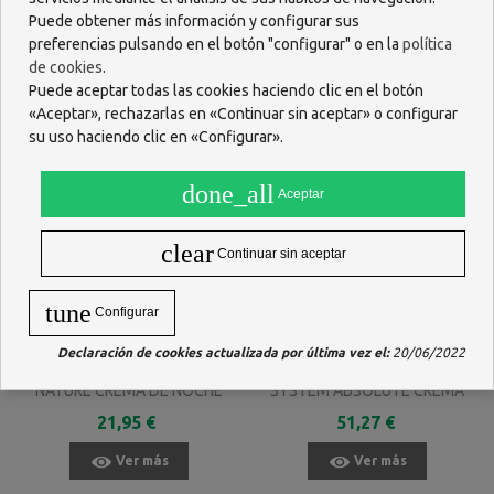
ML
Puede obtener más información y configurar sus
Ver más
Ver más
preferencias pulsando en el botón "configurar" o en la
política
de cookies
.
Puede aceptar todas las cookies haciendo clic en el botón
«Aceptar», rechazarlas en «Continuar sin aceptar» o configurar
su uso haciendo clic en «Configurar».
done_all
Aceptar
clear
Continuar sin aceptar
tune
Configurar
Declaración de cookies actualizada por última vez el:
20/06/2022
ANNEMARIE BORLIND ENERGY
ANNEMARIE BORLIND
NATURE CREMA DE NOCHE
SYSTEM ABSOLUTE CREMA
REGENERADORA 50 ML
DE DIA LIGHT 50 ML
21,95 €
51,27 €
Ver más
Ver más