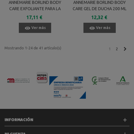
ANNEMARIE BORLIND BODY
ANNEMARIE BORLIND BODY
CARE EXFOLIANTE PARA LA
CARE GEL DE DUCHA 200 ML
DUCHA 200 ML
17,11 €
12,32 €
Ver más
Ver más
Mostrando 1-24 de 41 artículo(s)
Sigu
1
2
INFORMACIÓN