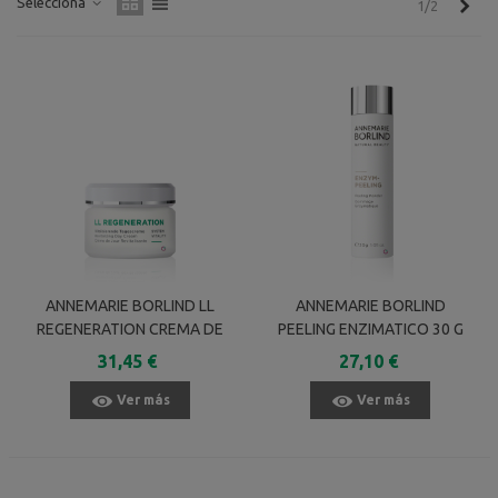
Selecciona
Sigu
1/2
ANNEMARIE BORLIND LL
ANNEMARIE BORLIND
REGENERATION CREMA DE
PEELING ENZIMATICO 30 G
DIA 50 ML
31,45 €
27,10 €
Ver más
Ver más